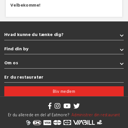
Velbekomme!
Hvad kunne du tænke dig?
Takeaway
Find din by
Burger
Amerikansk
Sønderborg
Om os
Grill
Kolding
Indisk
Fredericia
Handelsbetingelser
Er du restauratør
Glutenfri
Esbjerg
Brug af cookies
Se flere køkkener
Vejle
Bliv medlem
Herning
Se flere byer
Er du allerede en del af Eatmore?
Administrer din restaurant