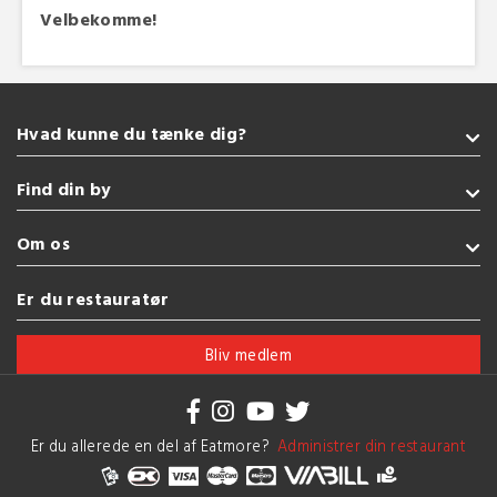
Velbekomme!
Hvad kunne du tænke dig?
Takeaway
Find din by
Indisk
Tyrkisk
Sønderborg
Om os
Vegetarisk
Kolding
Italiensk
Fredericia
Handelsbetingelser
Er du restauratør
Pizza
Esbjerg
Brug af cookies
Se flere køkkener
Vejle
Bliv medlem
Herning
Se flere byer
Er du allerede en del af Eatmore?
Administrer din restaurant