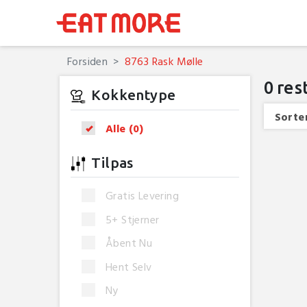
Forsiden
8763 Rask Mølle
0
res
Kokkentype
Sorter
Alle
(0)
Tilpas
Gratis Levering
5+ Stjerner
Åbent Nu
Hent Selv
Ny