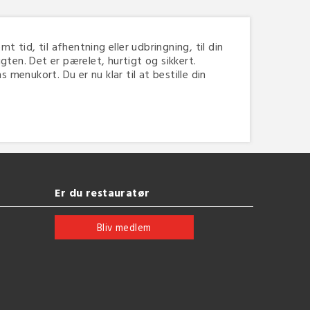
t tid, til afhentning eller udbringning, til din
ten. Det er pærelet, hurtigt og sikkert.
menukort. Du er nu klar til at bestille din
Er du restauratør
Bliv medlem