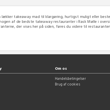
in lækker takeaway mad til klargøring, hurtigst muligt eller bestem
nogen af de bedste takeaway restauranter i Rask Mølle i oversig
terne, der vises her på siden, føres du videre til restaurantens 
y
Om os
g
Handelsbetingelser
Brug af cookies