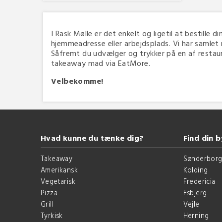
I Rask Mølle er det enkelt og ligetil at bestille d
hjemmeadresse eller arbejdsplads. Vi har samlet 
Såfremt du udvælger og trykker på en af restauran
takeaway mad via EatMore.
Velbekomme!
Hvad kunne du tænke dig?
Find din b
Takeaway
Sønderbor
Amerikansk
Kolding
Vegetarisk
Fredericia
Pizza
Esbjerg
Grill
Vejle
Tyrkisk
Herning