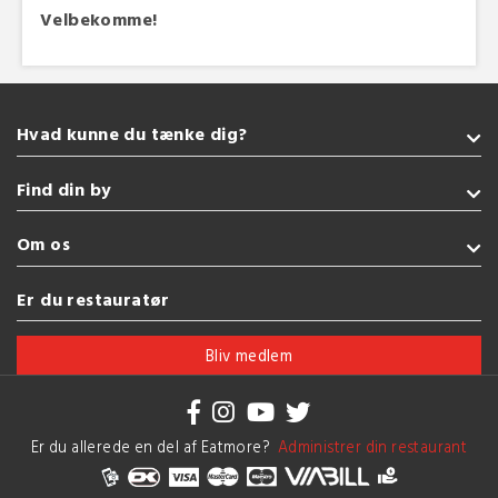
Velbekomme!
Hvad kunne du tænke dig?
Takeaway
Find din by
Italiensk
Pizza
Sønderborg
Om os
Amerikansk
Kolding
Indisk
Fredericia
Handelsbetingelser
Er du restauratør
Tyrkisk
Esbjerg
Brug af cookies
Se flere køkkener
Vejle
Bliv medlem
Herning
Se flere byer
Er du allerede en del af Eatmore?
Administrer din restaurant