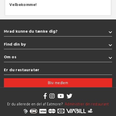
Velbekomme!
Hvad kunne du tænke dig?
Takeaway
Find din by
Sushi
Italiensk
Sønderborg
Om os
Glutenfri
Kolding
Pizza
Fredericia
Handelsbetingelser
Er du restauratør
Grill
Esbjerg
Brug af cookies
Se flere køkkener
Vejle
Bliv medlem
Herning
Se flere byer
Er du allerede en del af Eatmore?
Administrer din restaurant