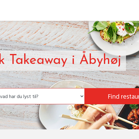
sk Takeaway i Åbyhøj
Find restau