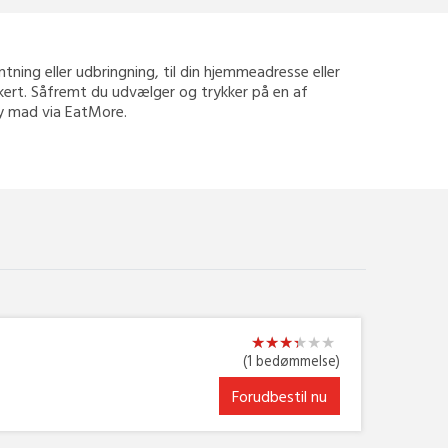
entning eller udbringning, til din hjemmeadresse eller
ikkert. Såfremt du udvælger og trykker på en af
way mad via EatMore.
★
★
★
★
★
★
★
★
★
★
★
★
(1 bedømmelse)
Forudbestil nu