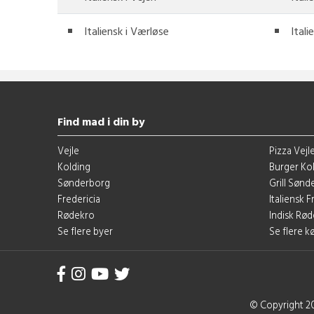
Italiensk i Værløse
Itali
Find mad i din by
Vejle
Pizza Vejl
Kolding
Burger Ko
Sønderborg
Grill Søn
Fredericia
Italiensk F
Rødekro
Indisk Rø
Se flere byer
Se flere 
© Copyright 2