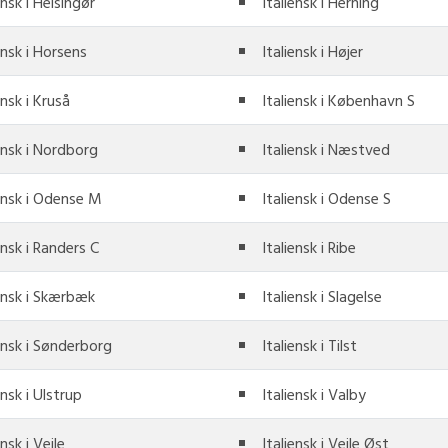
ensk i Helsingør
Italiensk i Herning
ensk i Horsens
Italiensk i Højer
ensk i Kruså
Italiensk i København S
ensk i Nordborg
Italiensk i Næstved
iensk i Odense M
Italiensk i Odense S
ensk i Randers C
Italiensk i Ribe
iensk i Skærbæk
Italiensk i Slagelse
ensk i Sønderborg
Italiensk i Tilst
ensk i Ulstrup
Italiensk i Valby
ensk i Vejle
Italiensk i Vejle Øst