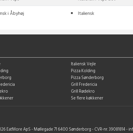
ensk i Åbyhøj
Italiensk
e
Italiensk Vejle
lding
Pizza Kolding
derborg
Pizza Sønderborg
redericia
Grill Fredericia
dekro
Grill Rødekro
køkkener
Se flere køkkener
026 EatMore ApS - Møllegade 71 6400 Sønderborg - CVR-nr. 39081814 - i