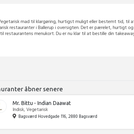
r Vegetarisk mad til klargøring, hurtigst muligt eller bestemt tid, til
isk restauranter i Ballerup i oversigten. Det er pærelet, hurtigt o
 til restaurantens menukort. Du er nu klar til at bestille din takea
auranter åbner senere
Mr. Bittu - Indian Daawat
Indisk, Vegetarisk
Bagsværd Hovedgade 116, 2880 Bagsværd