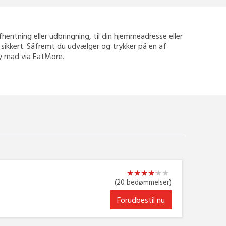
 afhentning eller udbringning, til din hjemmeadresse eller
g sikkert. Såfremt du udvælger og trykker på en af
way mad via EatMore.
★
★
★
★
★
★
★
★
★
★
★
★
(20 bedømmelser)
Forudbestil nu