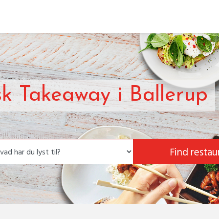
sk Takeaway i Ballerup
Find restau