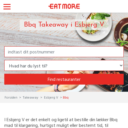
Bbq Takeaway i Esbjerg V
Find restauranter
Forsiden
Takeaway
Esbjerg V
Bbq
I Esbjerg V er det enkelt og ligetil at bestille din lækker Bbq
mad til klargøring, hurtigst muligt eller bestemt tid, til