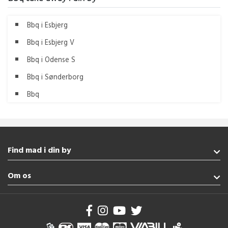
Bbq i Esbjerg
Bbq i Esbjerg V
Bbq i Odense S
Bbq i Sønderborg
Bbq
Find mad i din by
Haderslev
Om os
Rødekro
Kolding
Handelsbetingelser
Broager
Brug af cookies
Nordborg