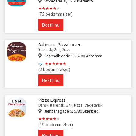
Storegade 31, 6261 Bredebro
★
★
★
★
★
★
★
★
★
★
★
★
(76 bedømmelser)
Bestil nu
Aabenraa Pizza Lover
Italiensk, Grill, Pizza
Barkmøllegade 15, 6200 Aabenraa
★
★
★
★
★
★
★
★
★
★
★
★
ny
(2 bedømmelser)
Bestil nu
Pizza Express
Dansk, Italiensk, Grill, Pizza, Vegetarisk
Jernbanegade 6, 6780 Skærbæk
★
★
★
★
★
★
★
★
★
★
★
★
(49 bedømmelser)
Bestil nu