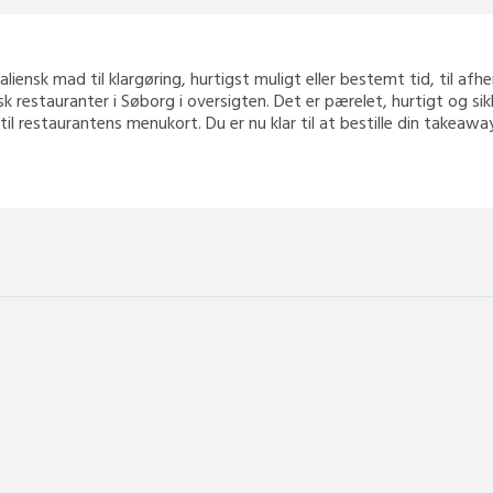
Italiensk mad til klargøring, hurtigst muligt eller bestemt tid, til af
sk restauranter i Søborg i oversigten. Det er pærelet, hurtigt og s
 til restaurantens menukort. Du er nu klar til at bestille din takea