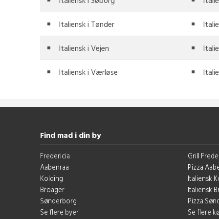
Italiensk i Søborg
Itali
Italiensk i Tønder
Itali
Italiensk i Vejen
Itali
Italiensk i Værløse
Itali
Find mad i din by
Fredericia
Grill Frede
Aabenraa
Pizza Aab
Kolding
Italiensk 
Broager
Italiensk 
Sønderborg
Pizza Søn
Se flere byer
Se flere 