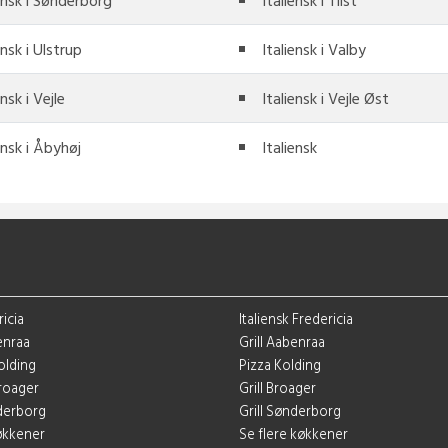
ensk i Sønderborg
Italiensk i Tilst
ensk i Ulstrup
Italiensk i Valby
ensk i Vejle
Italiensk i Vejle Øst
ensk i Åbyhøj
Italiensk
ricia
Italiensk Fredericia
enraa
Grill Aabenraa
Kolding
Pizza Kolding
Broager
Grill Broager
derborg
Grill Sønderborg
køkkener
Se flere køkkener