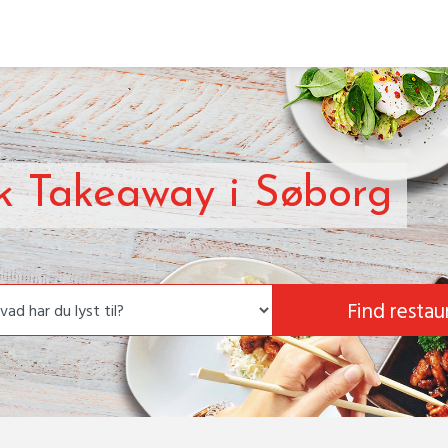
sk Takeaway i Søborg
Find restau