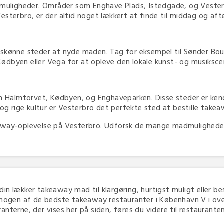
ligheder. Områder som Enghave Plads, Istedgade, og Vesterbr
esterbro, er der altid noget lækkert at finde til middag og aft
 skønne steder at nyde maden. Tag for eksempel til Sønder Bou
e Kødbyen eller Vega for at opleve den lokale kunst- og musiksc
Halmtorvet, Kødbyen, og Enghaveparken. Disse steder er kend
 og rige kultur er Vesterbro det perfekte sted at bestille take
away-oplevelse på Vesterbro. Udforsk de mange madmuligheder og
 din lækker takeaway mad til klargøring, hurtigst muligt eller bes
 nogen af de bedste takeaway restauranter i København V i overs
terne, der vises her på siden, føres du videre til restaurantens 