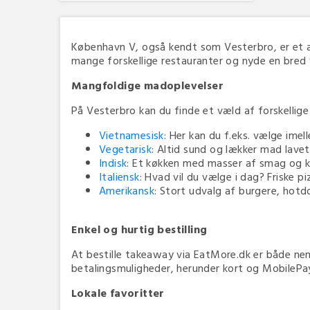
København V, også kendt som Vesterbro, er et a
mange forskellige restauranter og nyde en bred 
Mangfoldige madoplevelser
På Vesterbro kan du finde et væld af forskellig
Vietnamesisk
: Her kan du f.eks. vælge ime
Vegetarisk
: Altid sund og lækker mad lave
Indisk
: Et køkken med masser af smag og k
Italiensk
: Hvad vil du vælge i dag? Friske pi
Amerikansk
: Stort udvalg af burgere, hot
Enkel og hurtig bestilling
At bestille takeaway via EatMore.dk er både ne
betalingsmuligheder, herunder kort og MobilePay
Lokale favoritter