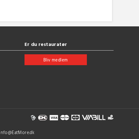
Er du restauratør
Bliv medlem
 info@EatMore.dk