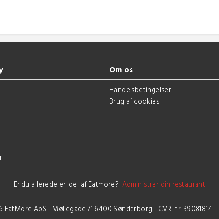
y
Om os
g
Handelsbetingelser
Brug af cookies
r
Er du allerede en del af Eatmore?
Administrer din restaurant
6 EatMore ApS - Møllegade 71 6400 Sønderborg - CVR-nr. 39081814 -