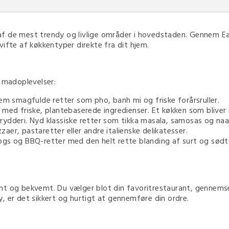
f de mest trendy og livlige områder i hovedstaden. Gennem E
vifte af køkkentyper direkte fra dit hjem.
e madoplevelser:
llem smagfulde retter som pho, banh mi og friske forårsruller.
t med friske, plantebaserede ingredienser. Et køkken som bliv
rydderi. Nyd klassiske retter som tikka masala, samosas og na
zzaer, pastaretter eller andre italienske delikatesser.
dogs og BBQ-retter med den helt rette blanding af surt og sødt
mt og bekvemt. Du vælger blot din favoritrestaurant, gennemse
, er det sikkert og hurtigt at gennemføre din ordre.