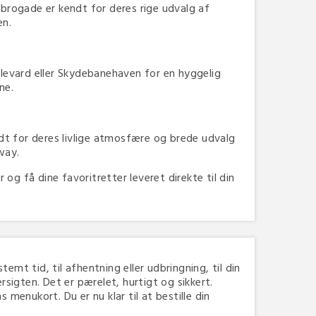
ogade er kendt for deres rige udvalg af
en.
levard eller Skydebanehaven for en hyggelig
ene.
t for deres livlige atmosfære og brede udvalg
away.
 få dine favoritretter leveret direkte til din
temt tid, til afhentning eller udbringning, til din
igten. Det er pærelet, hurtigt og sikkert.
menukort. Du er nu klar til at bestille din