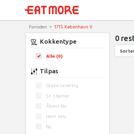
Forsiden
1715 København V
0
res
Kokkentype
Sorter
Alle
(0)
Tilpas
Gratis Levering
5+ Stjerner
Åbent Nu
Hent Selv
Ny