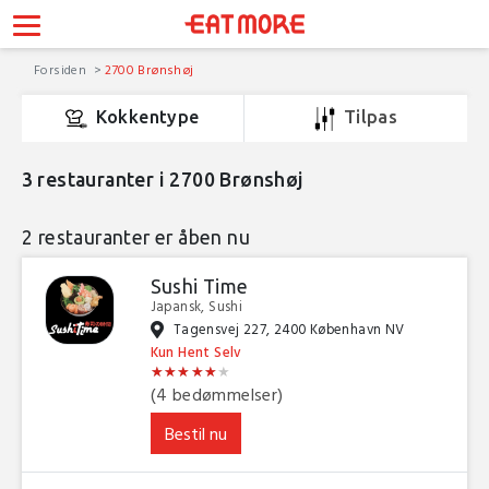
Forsiden
2700 Brønshøj
Kokkentype
Tilpas
3
restauranter i 2700 Brønshøj
2 restauranter er åben nu
Sushi Time
Japansk, Sushi
Tagensvej 227, 2400 København NV
Kun Hent Selv
★
★
★
★
★
★
★
★
★
★
★
★
(4 bedømmelser)
Bestil nu