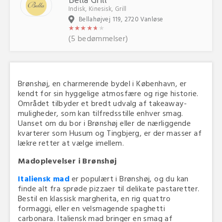
Indisk, Kinesisk, Grill
Bellahøjvej 119, 2720 Vanløse
★
★
★
★
★
★
★
★
★
★
★
★
(5 bedømmelser)
Brønshøj, en charmerende bydel i København, er
kendt for sin hyggelige atmosfære og rige historie.
Området tilbyder et bredt udvalg af takeaway-
muligheder, som kan tilfredsstille enhver smag.
Uanset om du bor i Brønshøj eller de nærliggende
kvarterer som Husum og Tingbjerg, er der masser af
lækre retter at vælge imellem.
Madoplevelser i Brønshøj
Italiensk mad
er populært i Brønshøj, og du kan
finde alt fra sprøde pizzaer til delikate pastaretter.
Bestil en klassisk margherita, en rig quattro
formaggi, eller en velsmagende spaghetti
carbonara. Italiensk mad bringer en smag af