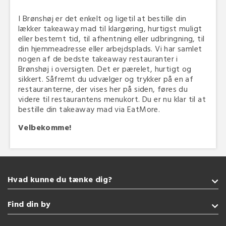
I Brønshøj er det enkelt og ligetil at bestille din
lækker takeaway mad til klargøring, hurtigst muligt
eller bestemt tid, til afhentning eller udbringning, til
din hjemmeadresse eller arbejdsplads. Vi har samlet
nogen af de bedste takeaway restauranter i
Brønshøj i oversigten. Det er pærelet, hurtigt og
sikkert. Såfremt du udvælger og trykker på en af
restauranterne, der vises her på siden, føres du
videre til restaurantens menukort. Du er nu klar til at
bestille din takeaway mad via EatMore.
Velbekomme!
Hvad kunne du tænke dig?
Takeaway
Find din by
Italiensk
Sushi
Sønderborg