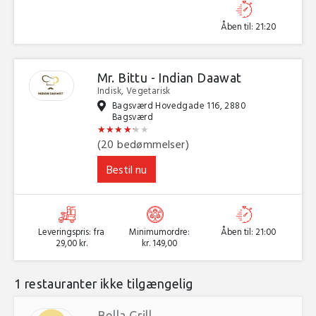
Åben til: 21:20
Mr. Bittu - Indian Daawat
Indisk, Vegetarisk
Bagsværd Hovedgade 116, 2880
Bagsværd
★
★
★
★
★
★
★
★
★
★
★
★
(20 bedømmelser)
Bestil nu
Leveringspris: fra
Minimumordre:
Åben til: 21:00
29,00 kr.
kr. 149,00
1 restauranter ikke tilgængelig
Bella Grill