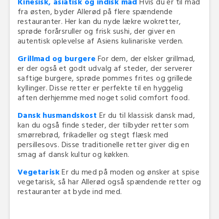
Kinesisk, asiatisk og indisk mad
Hvis du er til mad
fra østen, byder Allerød på flere spændende
restauranter. Her kan du nyde lækre wokretter,
sprøde forårsruller og frisk sushi, der giver en
autentisk oplevelse af Asiens kulinariske verden.
Grillmad og burgere
For dem, der elsker grillmad,
er der også et godt udvalg af steder, der serverer
saftige burgere, sprøde pommes frites og grillede
kyllinger. Disse retter er perfekte til en hyggelig
aften derhjemme med noget solid comfort food.
Dansk husmandskost
Er du til klassisk dansk mad,
kan du også finde steder, der tilbyder retter som
smørrebrød, frikadeller og stegt flæsk med
persillesovs. Disse traditionelle retter giver dig en
smag af dansk kultur og køkken.
Vegetarisk
Er du med på moden og ønsker at spise
vegetarisk, så har Allerød også spændende retter og
restauranter at byde ind med.