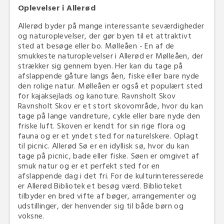
Oplevelser i Allerød
Allerød byder på mange interessante seværdigheder
og naturoplevelser, der gør byen til et attraktivt
sted at besøge eller bo. Mølleåen - En af de
smukkeste naturoplevelser i Allerød er Mølleåen, der
strækker sig gennem byen. Her kan du tage på
afslappende gåture langs åen, fiske eller bare nyde
den rolige natur. Mølleåen er også et populært sted
for kajaksejlads og kanoture. Ravnsholt Skov
Ravnsholt Skov er et stort skovområde, hvor du kan
tage på lange vandreture, cykle eller bare nyde den
friske luft. Skoven er kendt for sin rige flora og
fauna og er et yndet sted for naturelskere. Oplagt
til picnic. Allerød Sø er en idyllisk sø, hvor du kan
tage på picnic, bade eller fiske. Søen er omgivet af
smuk natur og er et perfekt sted for en
afslappende dag i det fri. For de kulturinteresserede
er Allerød Bibliotek et besøg værd. Biblioteket
tilbyder en bred vifte af bøger, arrangementer og
udstillinger, der henvender sig til både børn og
voksne.