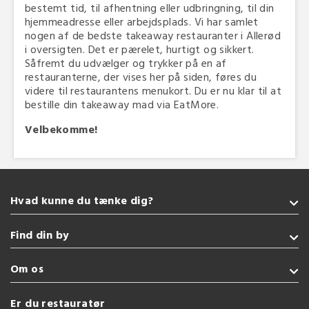
bestemt tid, til afhentning eller udbringning, til din
hjemmeadresse eller arbejdsplads. Vi har samlet
nogen af de bedste takeaway restauranter i Allerød
i oversigten. Det er pærelet, hurtigt og sikkert.
Såfremt du udvælger og trykker på en af
restauranterne, der vises her på siden, føres du
videre til restaurantens menukort. Du er nu klar til at
bestille din takeaway mad via EatMore.
Velbekomme!
Hvad kunne du tænke dig?
Takeaway
Find din by
Grill
Glutenfri
Sønderborg
Om os
Vegetarisk
Kolding
Burger
Fredericia
Handelsbetingelser
Er du restauratør
Tyrkisk