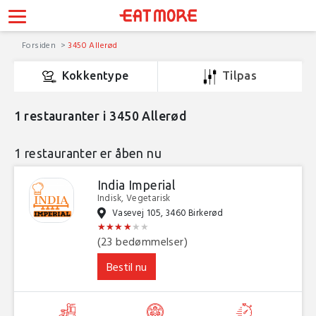
Forsiden
3450 Allerød
Kokkentype
Tilpas
1
restauranter i 3450 Allerød
1 restauranter er åben nu
India Imperial
Indisk, Vegetarisk
Vasevej 105, 3460 Birkerød
★
★
★
★
★
★
★
★
★
★
★
★
(23 bedømmelser)
Bestil nu