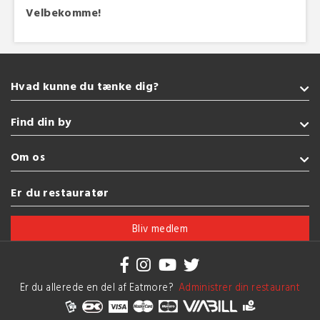
Velbekomme!
Hvad kunne du tænke dig?
Takeaway
Find din by
Amerikansk
Glutenfri
Sønderborg
Om os
Sushi
Kolding
Italiensk
Fredericia
Handelsbetingelser
Er du restauratør
Pizza
Esbjerg
Brug af cookies
Se flere køkkener
Vejle
Bliv medlem
Herning
Se flere byer
Er du allerede en del af Eatmore?
Administrer din restaurant