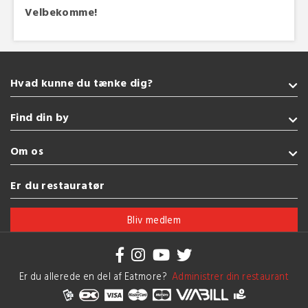
Velbekomme!
Hvad kunne du tænke dig?
Takeaway
Find din by
Amerikansk
Italiensk
Sønderborg
Om os
Indisk
Kolding
Vegetarisk
Fredericia
Handelsbetingelser
Er du restauratør
Sushi
Esbjerg
Brug af cookies
Se flere køkkener
Vejle
Bliv medlem
Herning
Se flere byer
Er du allerede en del af Eatmore?
Administrer din restaurant