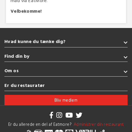
mad via EatMore.
Velbekomme!
Hvad kunne du tænke dig?
Takeaway
Find din by
Burger
Pizza
Sønderborg
Om os
Amerikansk
Kolding
Indisk
Fredericia
Handelsbetingelser
Er du restauratør
Vegetarisk
Esbjerg
Brug af cookies
Se flere køkkener
Vejle
Bliv medlem
Herning
Se flere byer
Er du allerede en del af Eatmore?
Administrer din restaurant