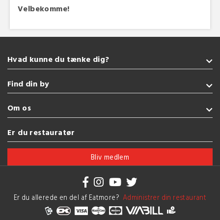
Velbekomme!
Hvad kunne du tænke dig?
Takeaway
Find din by
Grill
Tyrkisk
Sønderborg
Om os
Vegetarisk
Kolding
Amerikansk
Fredericia
Handelsbetingelser
Er du restauratør
Sushi
Esbjerg
Brug af cookies
Se flere køkkener
Vejle
Bliv medlem
Herning
Se flere byer
Er du allerede en del af Eatmore?
Administrer din restaurant