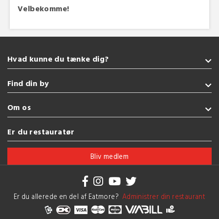
Velbekomme!
Hvad kunne du tænke dig?
Takeaway
Find din by
Grill
Amerikansk
Sønderborg
Om os
Indisk
Kolding
Glutenfri
Fredericia
Handelsbetingelser
Er du restauratør
Italiensk
Esbjerg
Brug af cookies
Se flere køkkener
Vejle
Bliv medlem
Herning
Se flere byer
Er du allerede en del af Eatmore?
Administrer din restaurant