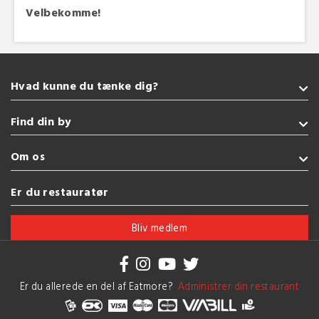
Velbekomme!
Hvad kunne du tænke dig?
Takeaway
Find din by
Glutenfri
Burger
Sønderborg
Om os
Sushi
Kolding
Italiensk
Fredericia
Handelsbetingelser
Er du restauratør
Amerikansk
Esbjerg
Brug af cookies
Se flere køkkener
Vejle
Bliv medlem
Herning
Se flere byer
Er du allerede en del af Eatmore?
Administrer din restaurant