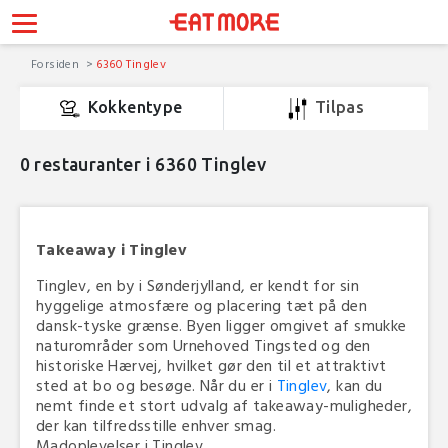
Forsiden
6360 Tinglev
Kokkentype
Tilpas
0
restauranter i 6360 Tinglev
Takeaway i Tinglev
Tinglev, en by i Sønderjylland, er kendt for sin
hyggelige atmosfære og placering tæt på den
dansk-tyske grænse. Byen ligger omgivet af smukke
naturområder som Urnehoved Tingsted og den
historiske Hærvej, hvilket gør den til et attraktivt
sted at bo og besøge. Når du er i
Tinglev
, kan du
nemt finde et stort udvalg af takeaway-muligheder,
der kan tilfredsstille enhver smag.
Madoplevelser i Tinglev