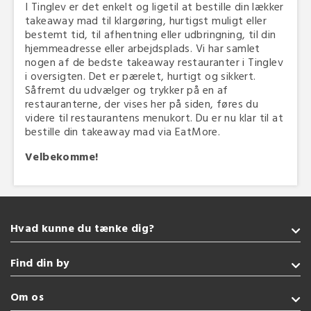
I Tinglev er det enkelt og ligetil at bestille din lækker
takeaway mad til klargøring, hurtigst muligt eller
bestemt tid, til afhentning eller udbringning, til din
hjemmeadresse eller arbejdsplads. Vi har samlet
nogen af de bedste takeaway restauranter i Tinglev
i oversigten. Det er pærelet, hurtigt og sikkert.
Såfremt du udvælger og trykker på en af
restauranterne, der vises her på siden, føres du
videre til restaurantens menukort. Du er nu klar til at
bestille din takeaway mad via EatMore.
Velbekomme!
Hvad kunne du tænke dig?
Takeaway
Find din by
Vegetarisk
Tyrkisk
Sønderborg
Om os
Burger
Kolding