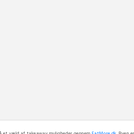
 på et væld af takeaway muligheder gennem
EatMore.dk
. Byen e