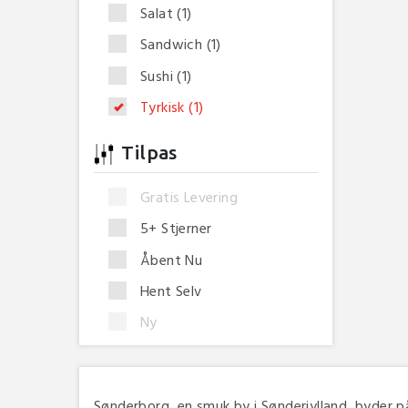
Salat
(1)
Sandwich
(1)
Sushi
(1)
Tyrkisk
(1)
Tilpas
Gratis Levering
5+ Stjerner
Åbent Nu
Hent Selv
Ny
Sønderborg, en smuk by i Sønderjylland, byder