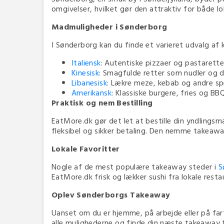
omgivelser, hvilket gør den attraktiv for både 
Madmuligheder i Sønderborg
I Sønderborg kan du finde et varieret udvalg af 
Italiensk
: Autentiske pizzaer og pastarette
Kinesisk
: Smagfulde retter som nudler og 
Libanesisk
: Lækre meze, kebab og andre sp
Amerikansk
: Klassiske burgere, fries og BB
Praktisk og nem Bestilling
EatMore.dk gør det let at bestille din yndlingsma
fleksibel og sikker betaling. Den nemme takeaway 
Lokale Favoritter
Nogle af de mest populære takeaway steder i
S
EatMore.dk frisk og lækker sushi fra lokale resta
Oplev Sønderborgs Takeaway
Uanset om du er hjemme, på arbejde eller på far
alle mulighederne og finde din næste takeaway 