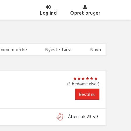
(current)
Log ind
Opret bruger
inimum ordre
Nyeste først
Navn
★
★
★
★
★
★
★
★
★
★
★
★
(3 bedømmelser)
Bestil nu
Åben til: 23:59