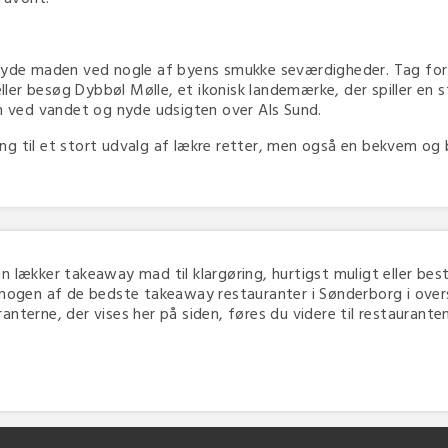
u nyde maden ved nogle af byens smukke seværdigheder. Tag fo
eller besøg Dybbøl Mølle, et ikonisk landemærke, der spiller en s
en ved vandet og nyde udsigten over Als Sund.
g til et stort udvalg af lækre retter, men også en bekvem og 
din lækker takeaway mad til klargøring, hurtigst muligt eller beste
nogen af de bedste takeaway restauranter i Sønderborg i oversi
terne, der vises her på siden, føres du videre til restaurantens 