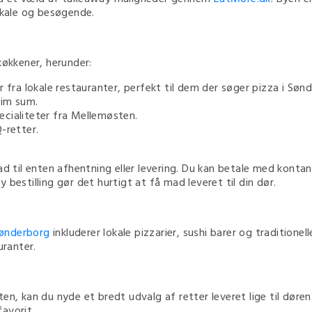
lokale og besøgende.
køkkener, herunder:
r fra lokale restauranter, perfekt til dem der søger pizza i Søn
dim sum.
ecialiteter fra Mellemøsten.
Q-retter.
d til enten afhentning eller levering. Du kan betale med kontante
bestilling gør det hurtigt at få mad leveret til din dør.
ønderborg
inkluderer lokale pizzarier, sushi barer og traditionel
uranter.
ten, kan du nyde et bredt udvalg af retter leveret lige til dø
favorit.