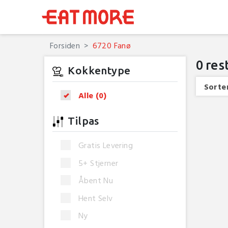
Forsiden
6720 Fanø
0
res
Kokkentype
Sorter
Alle
(0)
Tilpas
Gratis Levering
5+ Stjerner
Åbent Nu
Hent Selv
Ny