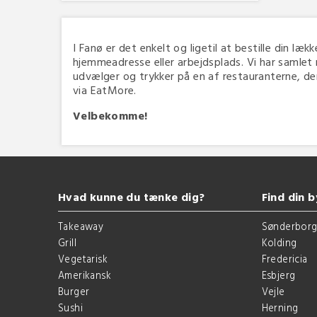
I Fanø er det enkelt og ligetil at bestille din læk
hjemmeadresse eller arbejdsplads. Vi har samlet 
udvælger og trykker på en af restauranterne, der 
via EatMore.
Velbekomme!
Hvad kunne du tænke dig?
Find din b
Takeaway
Sønderbor
Grill
Kolding
Vegetarisk
Fredericia
Amerikansk
Esbjerg
Burger
Vejle
Sushi
Herning