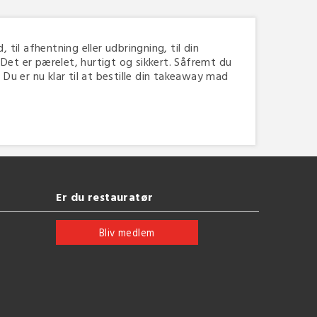
 til afhentning eller udbringning, til din
Det er pærelet, hurtigt og sikkert. Såfremt du
Du er nu klar til at bestille din takeaway mad
Er du restauratør
Bliv medlem