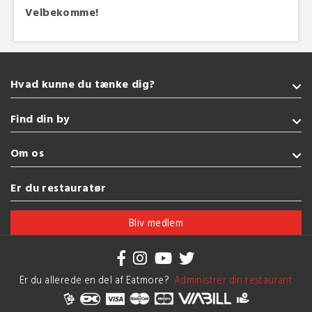
Velbekomme!
Hvad kunne du tænke dig?
Takeaway
Find din by
Indisk
Amerikansk
Sønderborg
Om os
Vegetarisk
Kolding
Burger
Fredericia
Handelsbetingelser
Er du restauratør
Glutenfri
Esbjerg
Brug af cookies
Se flere køkkener
Vejle
Bliv medlem
Herning
Se flere byer
Er du allerede en del af Eatmore?
Administrer din restaurant