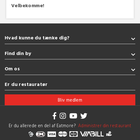
Velbekomme!
Hvad kunne du tænke dig?
Takeaway
Find din by
Sushi
Italiensk
Sønderborg
Om os
Burger
Kolding
Pizza
Fredericia
Handelsbetingelser
Er du restauratør
Amerikansk
Esbjerg
Brug af cookies
Se flere køkkener
Vejle
Bliv medlem
Herning
Se flere byer
Er du allerede en del af Eatmore?
Administrer din restaurant