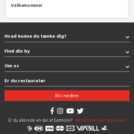
Velbekomme!
Hvad kunne du tænke dig?
Takeaway
Find din by
Burger
Vegetarisk
Sønderborg
Om os
Indisk
Kolding
Amerikansk
Fredericia
Handelsbetingelser
Er du restauratør
Tyrkisk
Esbjerg
Brug af cookies
Se flere køkkener
Vejle
Bliv medlem
Herning
Se flere byer
Er du allerede en del af Eatmore?
Administrer din restaurant