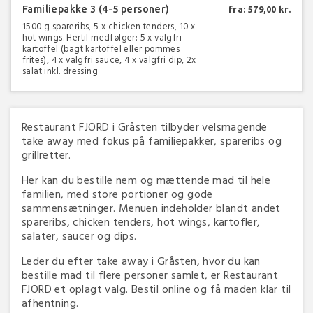
Familiepakke 3 (4-5 personer)
fra: 579,00 kr.
1500 g spareribs, 5 x chicken tenders, 10 x
hot wings. Hertil medfølger: 5 x valgfri
kartoffel (bagt kartoffel eller pommes
frites), 4 x valgfri sauce, 4 x valgfri dip, 2x
salat inkl. dressing
Restaurant FJORD i Gråsten tilbyder velsmagende
take away med fokus på familiepakker, spareribs og
grillretter.
Her kan du bestille nem og mættende mad til hele
familien, med store portioner og gode
sammensætninger. Menuen indeholder blandt andet
spareribs, chicken tenders, hot wings, kartofler,
salater, saucer og dips.
Leder du efter take away i Gråsten, hvor du kan
bestille mad til flere personer samlet, er Restaurant
FJORD et oplagt valg. Bestil online og få maden klar til
afhentning.