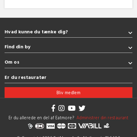
Hvad kunne du tænke dig?
Takeaway
Find din by
Glutenfri
Sushi
Sønderborg
Om os
Burger
Kolding
Amerikansk
Fredericia
Handelsbetingelser
Er du restauratør
Tyrkisk
Esbjerg
Brug af cookies
Se flere køkkener
Vejle
Bliv medlem
Herning
Se flere byer
Er du allerede en del af Eatmore?
Administrer din restaurant