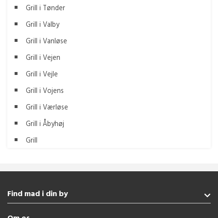
Grill i Tønder
Grill i Valby
Grill i Vanløse
Grill i Vejen
Grill i Vejle
Grill i Vojens
Grill i Værløse
Grill i Åbyhøj
Grill
Find mad i din by
Haderslev
Om os