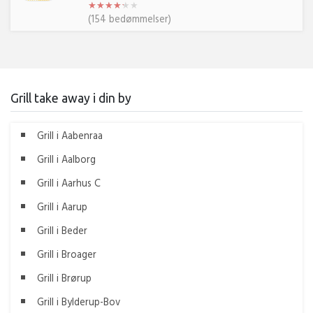
★
★
★
★
★
★
★
★
★
★
★
★
(154 bedømmelser)
Grill take away i din by
Grill i Aabenraa
Grill i Aalborg
Grill i Aarhus C
Grill i Aarup
Grill i Beder
Grill i Broager
Grill i Brørup
Grill i Bylderup-Bov