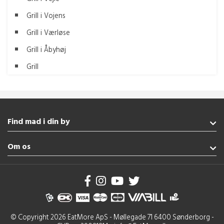
Grill i Vojens
Grill i Værløse
Grill i Åbyhøj
Grill
Find mad i din by
Fredericia
Om os
Aabenraa
Sønderborg
Handelsbetingelser
Haderslev
Brug af cookies
Augustenborg
Se flere byer
© Copyright 2026 EatMore ApS - Møllegade 71 6400 Sønderborg -
Italiensk Fredericia