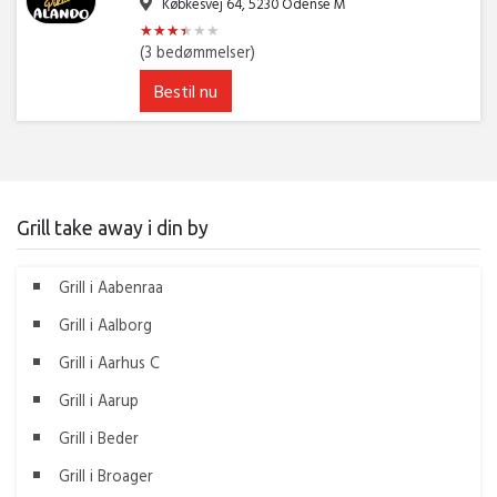
Købkesvej 64, 5230 Odense M
★
★
★
★
★
★
★
★
★
★
★
★
(3 bedømmelser)
Bestil nu
Grill take away i din by
Grill i Aabenraa
Grill i Aalborg
Grill i Aarhus C
Grill i Aarup
Grill i Beder
Grill i Broager