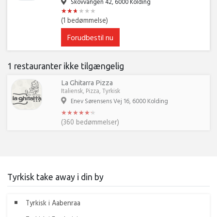
Skovvangen 42, 6000 Kolding
★
★
★
★
★
★
★
★
★
★
★
★
(1 bedømmelse)
Forudbestil nu
1 restauranter ikke tilgængelig
La Ghitarra Pizza
Italiensk, Pizza, Tyrkisk
Enev Sørensens Vej 16, 6000 Kolding
★
★
★
★
★
★
★
★
★
★
★
★
(360 bedømmelser)
Tyrkisk take away i din by
Tyrkisk i Aabenraa