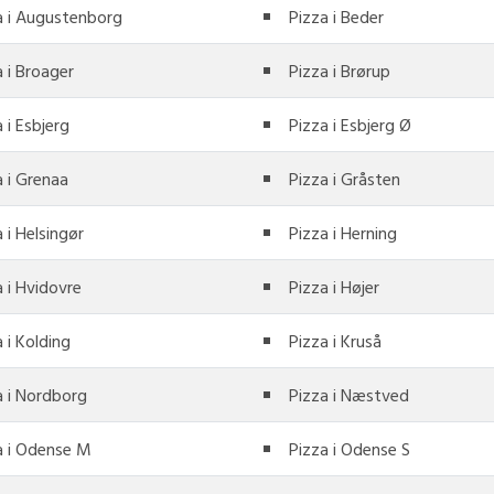
a i Augustenborg
Pizza i Beder
a i Broager
Pizza i Brørup
 i Esbjerg
Pizza i Esbjerg Ø
a i Grenaa
Pizza i Gråsten
 i Helsingør
Pizza i Herning
a i Hvidovre
Pizza i Højer
 i Kolding
Pizza i Kruså
a i Nordborg
Pizza i Næstved
a i Odense M
Pizza i Odense S