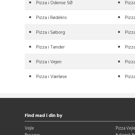
Pizza i Odense SØ
Pizz
Pizza i Rødekro
Pizz
Pizza i Søborg
Pizz
Pizza i Tønder
Pizza
Pizza i Vejen
Pizza
Pizza i Værløse
Pizz
Find mad i din by
Vejle
Pizza Vejl
Broager
Italiensk 