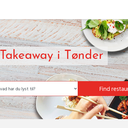
 Takeaway i Tønder
Find restau