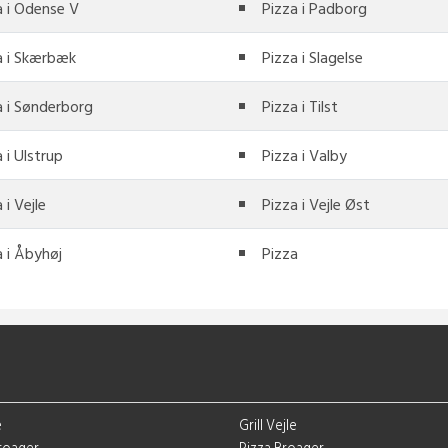
a i Odense V
Pizza i Padborg
a i Skærbæk
Pizza i Slagelse
a i Sønderborg
Pizza i Tilst
 i Ulstrup
Pizza i Valby
 i Vejle
Pizza i Vejle Øst
a i Åbyhøj
Pizza
e
Grill Vejle
Broager
Pizza Broager