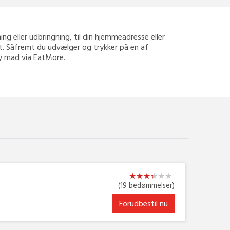
ning eller udbringning, til din hjemmeadresse eller
rt. Såfremt du udvælger og trykker på en af
way mad via EatMore.
★
★
★
★
★
★
★
★
★
★
★
★
(19 bedømmelser)
Forudbestil nu