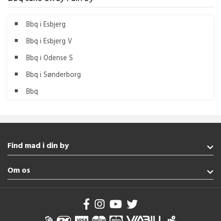
Bbq i Esbjerg
Bbq i Esbjerg V
Bbq i Odense S
Bbq i Sønderborg
Bbq
Find mad i din by
Vejle
Om os
Gråsten
Esbjerg
Handelsbetingelser
Broager
Brug af cookies
Kolding