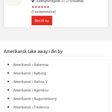
Kastruplundgade 27, 2770 Kastrup
★
★
★
★
★
★
★
★
★
★
★
★
(1 bedømmelse)
Bestil nu
Amerikansk take away i din by
Amerikansk i Aabenraa
Amerikansk i Aalborg
Amerikansk i Aarhus V
Amerikansk i Agerskov
Amerikansk i Augustenborg
Amerikansk i Fredericia