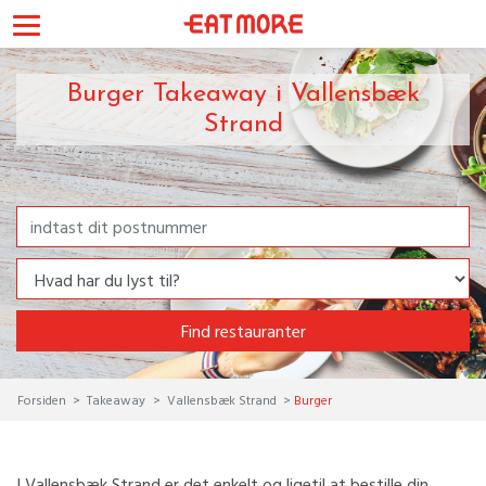
Burger Takeaway i Vallensbæk
Strand
Find restauranter
Forsiden
Takeaway
Vallensbæk Strand
Burger
I Vallensbæk Strand er det enkelt og ligetil at bestille din