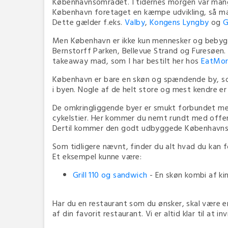
Københavnsområdet. I tidernes morgen var mang
København foretaget en kæmpe udvikling, så man i
Dette gælder f.eks.
Valby
,
Kongens Lyngby
og
G
Men København er ikke kun mennesker og bebygg
Bernstorff Parken, Bellevue Strand og Furesøen.
takeaway mad, som I har bestilt her hos
EatMor
København er bare en skøn og spændende by, som
i byen. Nogle af de helt store og mest kendre e
De omkringliggende byer er smukt forbundet me
cykelstier. Her kommer du nemt rundt med offent
Dertil kommer den godt udbyggede København
Som tidligere nævnt, finder du alt hvad du kan 
Et eksempel kunne være:
Grill 110 og sandwich
- En skøn kombi af kine
Har du en restaurant som du ønsker, skal være e
af din favorit restaurant. Vi er altid klar til at i