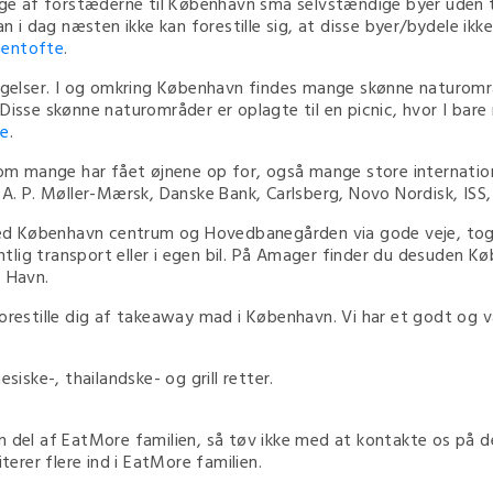
e af forstæderne til København små selvstændige byer uden t
 dag næsten ikke kan forestille sig, at disse byer/bydele ikke
entofte
.
elser. I og omkring København findes mange skønne naturområ
 Disse skønne naturområder er oplagte til en picnic, hvor I ba
e
.
 mange har fået øjnene op for, også mange store international
r A. P. Møller-Mærsk, Danske Bank, Carlsberg, Novo Nordisk, I
d København centrum og Hovedbanegården via gode veje, tog,
lig transport eller i egen bil. På Amager finder du desuden K
s Havn.
forestille dig af takeaway mad i København. Vi har et godt og 
siske-, thailandske- og grill retter.
n del af EatMore familien, så tøv ikke med at kontakte os på 
nviterer flere ind i EatMore familien.