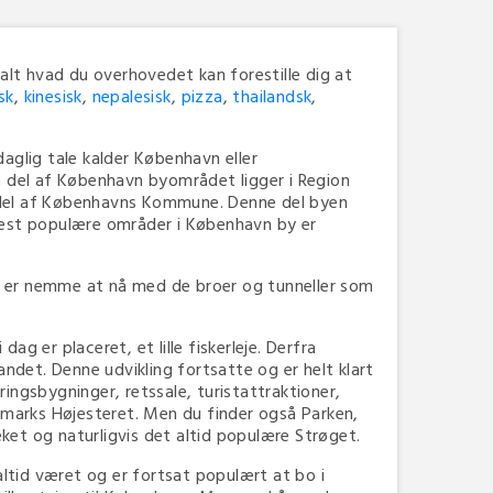
alt hvad du overhovedet kan forestille dig at
nsk
,
kinesisk
,
nepalesisk
,
pizza
,
thailandsk
,
daglig tale kalder København eller
del af København byområdet ligger i Region
n del af Københavns Kommune. Denne del byen
mest populære områder i København by er
 er nemme at nå med de broer og tunneller som
g er placeret, et lille fiskerleje. Derfra
andet. Denne udvikling fortsatte og er helt klart
ngsbygninger, retssale, turistattraktioner,
marks Højesteret. Men du finder også Parken,
et og naturligvis det altid populære Strøget.
ltid været og er fortsat populært at bo i