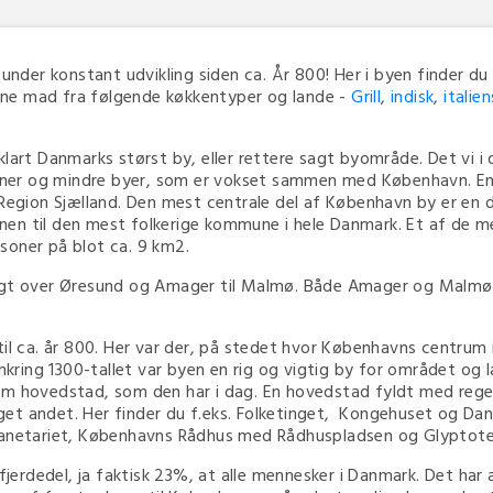
er konstant udvikling siden ca. År 800! Her i byen finder du 
ne mad fra følgende køkkentyper og lande -
Grill
,
indisk
,
italie
lart Danmarks størst by, eller rettere sagt byområde. Det vi i 
er og mindre byer, som er vokset sammen med København. En 
l Region Sjælland. Den mest centrale del af København by er e
nen til den mest folkerige kommune i hele Danmark. Et af de 
soner på blot ca. 9 km2.
sigt over Øresund og Amager til Malmø. Både Amager og Malmø
l ca. år 800. Her var der, på stedet hvor Københavns centrum i da
mkring 1300-tallet var byen en rig og vigtig by for området og l
m hovedstad, som den har i dag. En hovedstad fyldt med regeri
et andet. Her finder du f.eks. Folketinget, Kongehuset og Dan
lanetariet, Københavns Rådhus med Rådhuspladsen og Glyptotek
rdedel, ja faktisk 23%, at alle mennesker i Danmark. Det har a