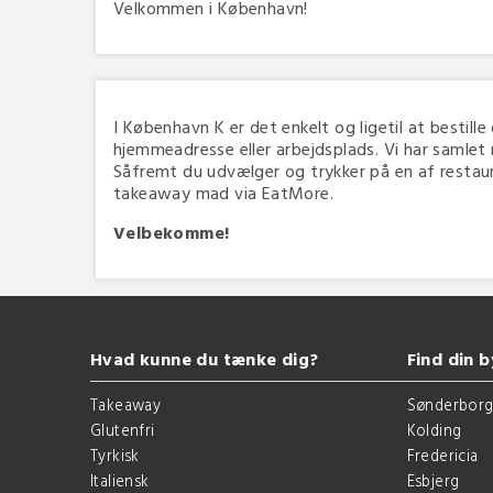
Velkommen i København!
I København K er det enkelt og ligetil at bestille
hjemmeadresse eller arbejdsplads. Vi har samlet
Såfremt du udvælger og trykker på en af restauran
takeaway mad via EatMore.
Velbekomme!
Hvad kunne du tænke dig?
Find din b
Takeaway
Sønderbor
Glutenfri
Kolding
Tyrkisk
Fredericia
Italiensk
Esbjerg