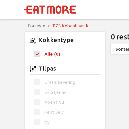
Forsiden
1175 København K
0
res
Kokkentype
Sorter
Alle
(0)
Tilpas
Gratis Levering
5+ Stjerner
Åbent Nu
Hent Selv
Ny