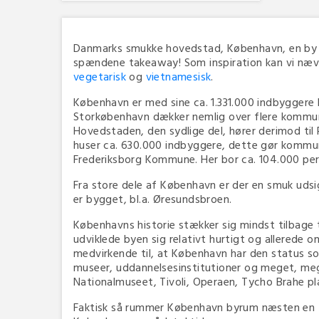
Danmarks smukke hovedstad, København, en by und
spændene takeaway! Som inspiration kan vi næv
vegetarisk
og
vietnamesisk
.
København er med sine ca. 1.331.000 indbyggere k
Storkøbenhavn dækker nemlig over flere kommun
Hovedstaden, den sydlige del, hører derimod ti
huser ca. 630.000 indbyggere, dette gør kommu
Frederiksborg Kommune. Her bor ca. 104.000 per
Fra store dele af København er der en smuk ud
er bygget, bl.a. Øresundsbroen.
Københavns historie stækker sig mindst tilbage ti
udviklede byen sig relativt hurtigt og allerede o
medvirkende til, at København har den status so
museer, uddannelsesinstitutioner og meget, meg
Nationalmuseet, Tivoli, Operaen, Tycho Brahe p
Faktisk så rummer København byrum næsten en fje