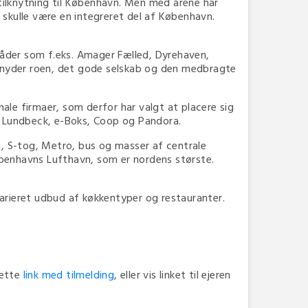
ilknytning til København. Men med årene har
 skulle være en integreret del af København.
der som f.eks. Amager Fælled, Dyrehaven,
re nyder roen, det gode selskab og den medbragte
e firmaer, som derfor har valgt at placere sig
SS, Lundbeck, e-Boks, Coop og Pandora.
 S-tog, Metro, bus og masser af centrale
øbenhavns Lufthavn, som er nordens største.
varieret udbud af køkkentyper og restauranter.
dette
link med tilmelding
, eller vis linket til ejeren