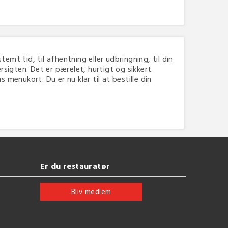
temt tid, til afhentning eller udbringning, til din
igten. Det er pærelet, hurtigt og sikkert.
menukort. Du er nu klar til at bestille din
Er du restauratør
Bliv medlem