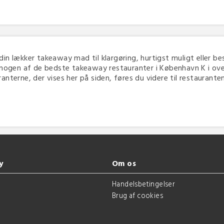
 din lækker takeaway mad til klargøring, hurtigst muligt eller bes
 nogen af de bedste takeaway restauranter i København K i overs
terne, der vises her på siden, føres du videre til restaurantens 
y
Om os
g
Handelsbetingelser
Brug af cookies