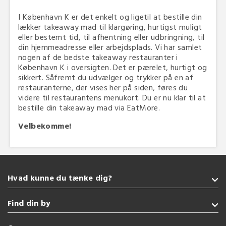
I København K er det enkelt og ligetil at bestille din
lækker takeaway mad til klargøring, hurtigst muligt
eller bestemt tid, til afhentning eller udbringning, til
din hjemmeadresse eller arbejdsplads. Vi har samlet
nogen af de bedste takeaway restauranter i
København K i oversigten. Det er pærelet, hurtigt og
sikkert. Såfremt du udvælger og trykker på en af
restauranterne, der vises her på siden, føres du
videre til restaurantens menukort. Du er nu klar til at
bestille din takeaway mad via EatMore.
Velbekomme!
Hvad kunne du tænke dig?
Takeaway
Find din by
Amerikansk
Pizza
Sønderborg