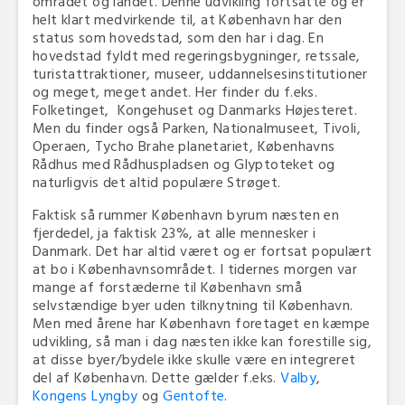
området og landet. Denne udvikling fortsatte og er
helt klart medvirkende til, at København har den
status som hovedstad, som den har i dag. En
hovedstad fyldt med regeringsbygninger, retssale,
turistattraktioner, museer, uddannelsesinstitutioner
og meget, meget andet. Her finder du f.eks.
Folketinget, Kongehuset og Danmarks Højesteret.
Men du finder også Parken, Nationalmuseet, Tivoli,
Operaen, Tycho Brahe planetariet, Københavns
Rådhus med Rådhuspladsen og Glyptoteket og
naturligvis det altid populære Strøget.
Faktisk så rummer København byrum næsten en
fjerdedel, ja faktisk 23%, at alle mennesker i
Danmark. Det har altid været og er fortsat populært
at bo i Københavnsområdet. I tidernes morgen var
mange af forstæderne til København små
selvstændige byer uden tilknytning til København.
Men med årene har København foretaget en kæmpe
udvikling, så man i dag næsten ikke kan forestille sig,
at disse byer/bydele ikke skulle være en integreret
del af København. Dette gælder f.eks.
Valby
,
Kongens Lyngby
og
Gentofte
.