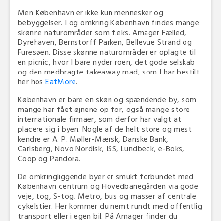
Men København er ikke kun mennesker og
bebyggelser. I og omkring København findes mange
skønne naturområder som f.eks. Amager Fælled,
Dyrehaven, Bernstorff Parken, Bellevue Strand og
Furesøen. Disse skønne naturområder er oplagte til
en picnic, hvor I bare nyder roen, det gode selskab
og den medbragte takeaway mad, som I har bestilt
her hos
EatMore
.
København er bare en skøn og spændende by, som
mange har fået øjnene op for, også mange store
internationale firmaer, som derfor har valgt at
placere sig i byen. Nogle af de helt store og mest
kendre er A. P. Møller-Mærsk, Danske Bank,
Carlsberg, Novo Nordisk, ISS, Lundbeck, e-Boks,
Coop og Pandora.
De omkringliggende byer er smukt forbundet med
København centrum og Hovedbanegården via gode
veje, tog, S-tog, Metro, bus og masser af centrale
cykelstier. Her kommer du nemt rundt med offentlig
transport eller i egen bil. På Amager finder du