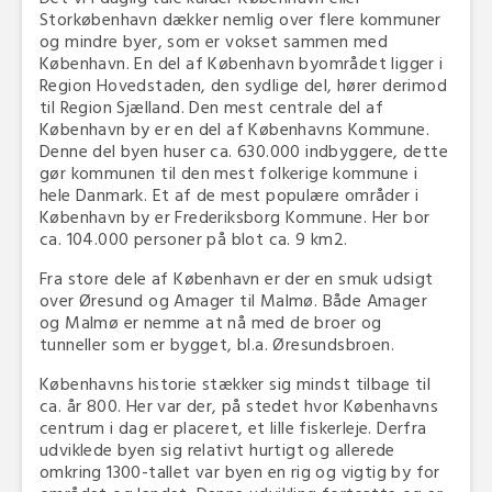
Storkøbenhavn dækker nemlig over flere kommuner
og mindre byer, som er vokset sammen med
København. En del af København byområdet ligger i
Region Hovedstaden, den sydlige del, hører derimod
til Region Sjælland. Den mest centrale del af
København by er en del af Københavns Kommune.
Denne del byen huser ca. 630.000 indbyggere, dette
gør kommunen til den mest folkerige kommune i
hele Danmark. Et af de mest populære områder i
København by er Frederiksborg Kommune. Her bor
ca. 104.000 personer på blot ca. 9 km2.
Fra store dele af København er der en smuk udsigt
over Øresund og Amager til Malmø. Både Amager
og Malmø er nemme at nå med de broer og
tunneller som er bygget, bl.a. Øresundsbroen.
Københavns historie stækker sig mindst tilbage til
ca. år 800. Her var der, på stedet hvor Københavns
centrum i dag er placeret, et lille fiskerleje. Derfra
udviklede byen sig relativt hurtigt og allerede
omkring 1300-tallet var byen en rig og vigtig by for