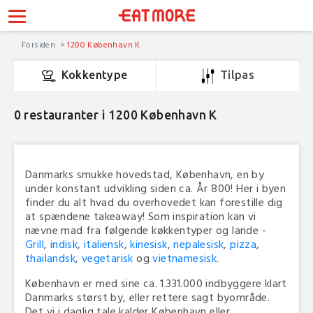
Forsiden
1200 København K
Kokkentype
Tilpas
0
restauranter i 1200 København K
Danmarks smukke hovedstad, København, en by
under konstant udvikling siden ca. År 800! Her i byen
finder du alt hvad du overhovedet kan forestille dig
at spændene takeaway! Som inspiration kan vi
nævne mad fra følgende køkkentyper og lande -
Grill
,
indisk
,
italiensk
,
kinesisk
,
nepalesisk
,
pizza
,
thailandsk
,
vegetarisk
og
vietnamesisk
.
København er med sine ca. 1.331.000 indbyggere klart
Danmarks størst by, eller rettere sagt byområde.
Det vi i daglig tale kalder København eller