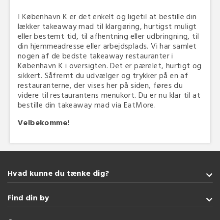
I København K er det enkelt og ligetil at bestille din
lækker takeaway mad til klargøring, hurtigst muligt
eller bestemt tid, til afhentning eller udbringning, til
din hjemmeadresse eller arbejdsplads. Vi har samlet
nogen af de bedste takeaway restauranter i
København K i oversigten. Det er pærelet, hurtigt og
sikkert. Såfremt du udvælger og trykker på en af
restauranterne, der vises her på siden, føres du
videre til restaurantens menukort. Du er nu klar til at
bestille din takeaway mad via EatMore.
Velbekomme!
Hvad kunne du tænke dig?
Takeaway
Find din by
Grill
Pizza
Sønderborg