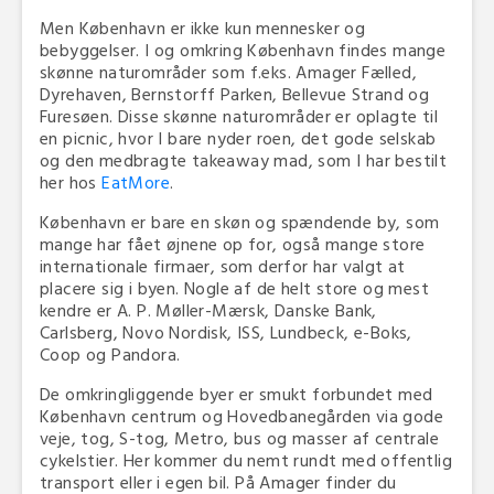
Men København er ikke kun mennesker og
bebyggelser. I og omkring København findes mange
skønne naturområder som f.eks. Amager Fælled,
Dyrehaven, Bernstorff Parken, Bellevue Strand og
Furesøen. Disse skønne naturområder er oplagte til
en picnic, hvor I bare nyder roen, det gode selskab
og den medbragte takeaway mad, som I har bestilt
her hos
EatMore
.
København er bare en skøn og spændende by, som
mange har fået øjnene op for, også mange store
internationale firmaer, som derfor har valgt at
placere sig i byen. Nogle af de helt store og mest
kendre er A. P. Møller-Mærsk, Danske Bank,
Carlsberg, Novo Nordisk, ISS, Lundbeck, e-Boks,
Coop og Pandora.
De omkringliggende byer er smukt forbundet med
København centrum og Hovedbanegården via gode
veje, tog, S-tog, Metro, bus og masser af centrale
cykelstier. Her kommer du nemt rundt med offentlig
transport eller i egen bil. På Amager finder du