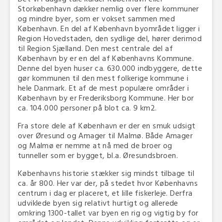
Storkøbenhavn dækker nemlig over flere kommuner
og mindre byer, som er vokset sammen med
København. En del af København byområdet ligger i
Region Hovedstaden, den sydlige del, hører derimod
til Region Sjælland. Den mest centrale del af
København by er en del af Københavns Kommune.
Denne del byen huser ca. 630.000 indbyggere, dette
gør kommunen til den mest folkerige kommune i
hele Danmark. Et af de mest populære områder i
København by er Frederiksborg Kommune. Her bor
ca. 104.000 personer på blot ca. 9 km2.
Fra store dele af København er der en smuk udsigt
over Øresund og Amager til Malmø. Både Amager
og Malmø er nemme at nå med de broer og
tunneller som er bygget, bl.a. Øresundsbroen.
Københavns historie stækker sig mindst tilbage til
ca. år 800. Her var der, på stedet hvor Københavns
centrum i dag er placeret, et lille fiskerleje. Derfra
udviklede byen sig relativt hurtigt og allerede
omkring 1300-tallet var byen en rig og vigtig by for