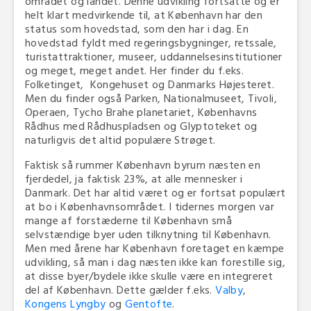
området og landet. Denne udvikling fortsatte og er
helt klart medvirkende til, at København har den
status som hovedstad, som den har i dag. En
hovedstad fyldt med regeringsbygninger, retssale,
turistattraktioner, museer, uddannelsesinstitutioner
og meget, meget andet. Her finder du f.eks.
Folketinget, Kongehuset og Danmarks Højesteret.
Men du finder også Parken, Nationalmuseet, Tivoli,
Operaen, Tycho Brahe planetariet, Københavns
Rådhus med Rådhuspladsen og Glyptoteket og
naturligvis det altid populære Strøget.
Faktisk så rummer København byrum næsten en
fjerdedel, ja faktisk 23%, at alle mennesker i
Danmark. Det har altid været og er fortsat populært
at bo i Københavnsområdet. I tidernes morgen var
mange af forstæderne til København små
selvstændige byer uden tilknytning til København.
Men med årene har København foretaget en kæmpe
udvikling, så man i dag næsten ikke kan forestille sig,
at disse byer/bydele ikke skulle være en integreret
del af København. Dette gælder f.eks.
Valby
,
Kongens Lyngby
og
Gentofte
.