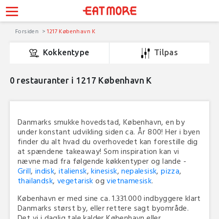
Forsiden
1217 København K
Kokkentype
Tilpas
0
restauranter i 1217 København K
Danmarks smukke hovedstad, København, en by
under konstant udvikling siden ca. År 800! Her i byen
finder du alt hvad du overhovedet kan forestille dig
at spændene takeaway! Som inspiration kan vi
nævne mad fra følgende køkkentyper og lande -
Grill
,
indisk
,
italiensk
,
kinesisk
,
nepalesisk
,
pizza
,
thailandsk
,
vegetarisk
og
vietnamesisk
.
København er med sine ca. 1.331.000 indbyggere klart
Danmarks størst by, eller rettere sagt byområde.
Det vi i daglig tale kalder København eller