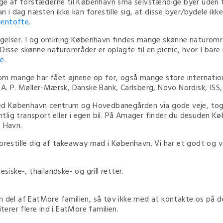
e af forstæderne til København små selvstændige byer uden t
 dag næsten ikke kan forestille sig, at disse byer/bydele ikke
entofte
.
elser. I og omkring København findes mange skønne naturområ
 Disse skønne naturområder er oplagte til en picnic, hvor I ba
e
.
 mange har fået øjnene op for, også mange store international
r A. P. Møller-Mærsk, Danske Bank, Carlsberg, Novo Nordisk, I
d København centrum og Hovedbanegården via gode veje, tog,
lig transport eller i egen bil. På Amager finder du desuden K
s Havn.
forestille dig af takeaway mad i København. Vi har et godt og 
siske-, thailandske- og grill retter.
n del af EatMore familien, så tøv ikke med at kontakte os på 
nviterer flere ind i EatMore familien.