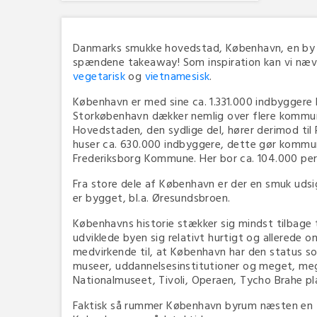
Danmarks smukke hovedstad, København, en by und
spændene takeaway! Som inspiration kan vi næv
vegetarisk
og
vietnamesisk
.
København er med sine ca. 1.331.000 indbyggere k
Storkøbenhavn dækker nemlig over flere kommun
Hovedstaden, den sydlige del, hører derimod ti
huser ca. 630.000 indbyggere, dette gør kommu
Frederiksborg Kommune. Her bor ca. 104.000 per
Fra store dele af København er der en smuk ud
er bygget, bl.a. Øresundsbroen.
Københavns historie stækker sig mindst tilbage ti
udviklede byen sig relativt hurtigt og allerede o
medvirkende til, at København har den status so
museer, uddannelsesinstitutioner og meget, meg
Nationalmuseet, Tivoli, Operaen, Tycho Brahe p
Faktisk så rummer København byrum næsten en fje