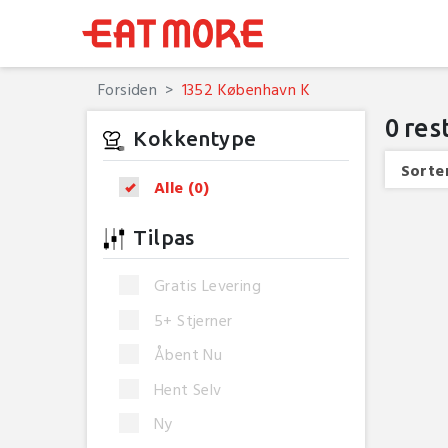
Forsiden
1352 København K
0
res
Kokkentype
Sorter
Alle
(0)
Tilpas
Gratis Levering
5+ Stjerner
Åbent Nu
Hent Selv
Ny