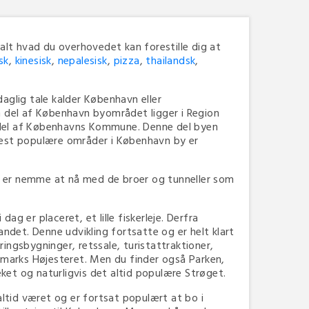
alt hvad du overhovedet kan forestille dig at
nsk
,
kinesisk
,
nepalesisk
,
pizza
,
thailandsk
,
daglig tale kalder København eller
del af København byområdet ligger i Region
n del af Københavns Kommune. Denne del byen
mest populære områder i København by er
 er nemme at nå med de broer og tunneller som
g er placeret, et lille fiskerleje. Derfra
andet. Denne udvikling fortsatte og er helt klart
ngsbygninger, retssale, turistattraktioner,
marks Højesteret. Men du finder også Parken,
et og naturligvis det altid populære Strøget.
ltid været og er fortsat populært at bo i