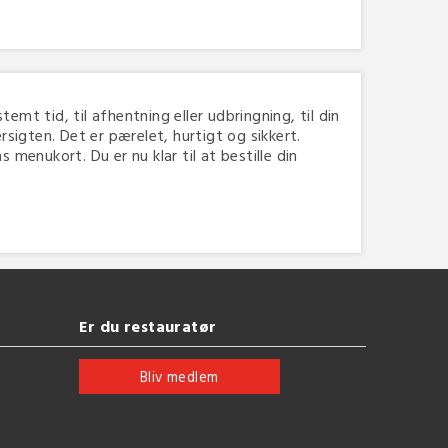
temt tid, til afhentning eller udbringning, til din
igten. Det er pærelet, hurtigt og sikkert.
menukort. Du er nu klar til at bestille din
Er du restauratør
Bliv medlem