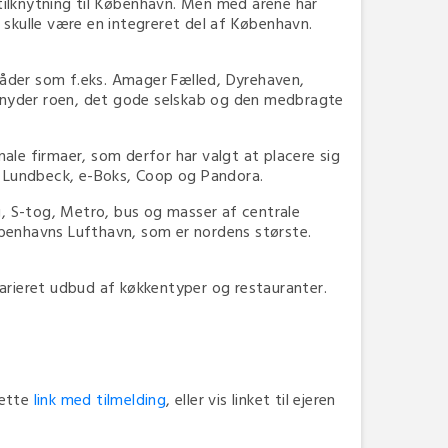
ilknytning til København. Men med årene har
 skulle være en integreret del af København.
der som f.eks. Amager Fælled, Dyrehaven,
re nyder roen, det gode selskab og den medbragte
e firmaer, som derfor har valgt at placere sig
SS, Lundbeck, e-Boks, Coop og Pandora.
 S-tog, Metro, bus og masser af centrale
øbenhavns Lufthavn, som er nordens største.
varieret udbud af køkkentyper og restauranter.
dette
link med tilmelding
, eller vis linket til ejeren