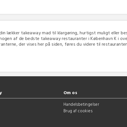
 din lækker takeaway mad til klargøring, hurtigst muligt eller bes
 nogen af de bedste takeaway restauranter i København K i overs
terne, der vises her på siden, føres du videre til restaurantens 
y
Om os
g
Handelsbetingelser
Brug af cookies