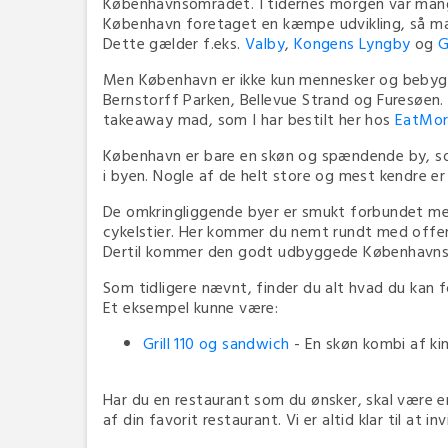
Københavnsområdet. I tidernes morgen var mang
København foretaget en kæmpe udvikling, så man i
Dette gælder f.eks.
Valby
,
Kongens Lyngby
og
G
Men København er ikke kun mennesker og bebygg
Bernstorff Parken, Bellevue Strand og Furesøen.
takeaway mad, som I har bestilt her hos
EatMor
København er bare en skøn og spændende by, som
i byen. Nogle af de helt store og mest kendre e
De omkringliggende byer er smukt forbundet me
cykelstier. Her kommer du nemt rundt med offent
Dertil kommer den godt udbyggede København
Som tidligere nævnt, finder du alt hvad du kan 
Et eksempel kunne være:
Grill 110 og sandwich
- En skøn kombi af kine
Har du en restaurant som du ønsker, skal være e
af din favorit restaurant. Vi er altid klar til at i