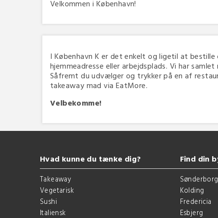
Velkommen i København!
I København K er det enkelt og ligetil at bestille
hjemmeadresse eller arbejdsplads. Vi har samlet
Såfremt du udvælger og trykker på en af restauran
takeaway mad via EatMore.
Velbekomme!
Hvad kunne du tænke dig?
Find din b
Takeaway
Sønderbor
Vegetarisk
Kolding
Sushi
Fredericia
Italiensk
Esbjerg