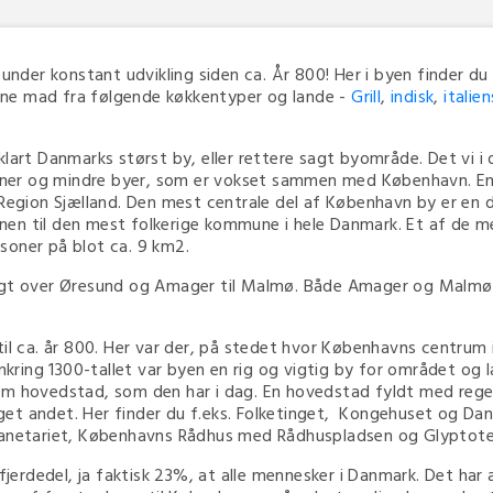
er konstant udvikling siden ca. År 800! Her i byen finder du 
ne mad fra følgende køkkentyper og lande -
Grill
,
indisk
,
italie
lart Danmarks størst by, eller rettere sagt byområde. Det vi i 
er og mindre byer, som er vokset sammen med København. En 
l Region Sjælland. Den mest centrale del af København by er e
nen til den mest folkerige kommune i hele Danmark. Et af de 
soner på blot ca. 9 km2.
sigt over Øresund og Amager til Malmø. Både Amager og Malmø
l ca. år 800. Her var der, på stedet hvor Københavns centrum i da
mkring 1300-tallet var byen en rig og vigtig by for området og l
m hovedstad, som den har i dag. En hovedstad fyldt med regeri
et andet. Her finder du f.eks. Folketinget, Kongehuset og Dan
lanetariet, Københavns Rådhus med Rådhuspladsen og Glyptotek
rdedel, ja faktisk 23%, at alle mennesker i Danmark. Det har a