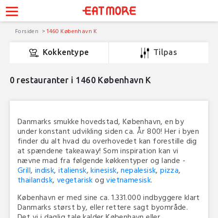
Forsiden
1460 København K
Kokkentype
Tilpas
0
restauranter i 1460 København K
Danmarks smukke hovedstad, København, en by
under konstant udvikling siden ca. År 800! Her i byen
finder du alt hvad du overhovedet kan forestille dig
at spændene takeaway! Som inspiration kan vi
nævne mad fra følgende køkkentyper og lande -
Grill
,
indisk
,
italiensk
,
kinesisk
,
nepalesisk
,
pizza
,
thailandsk
,
vegetarisk
og
vietnamesisk
.
København er med sine ca. 1.331.000 indbyggere klart
Danmarks størst by, eller rettere sagt byområde.
Det vi i daglig tale kalder København eller