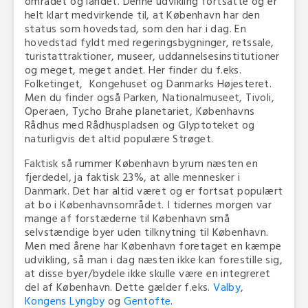
området og landet. Denne udvikling fortsatte og er
helt klart medvirkende til, at København har den
status som hovedstad, som den har i dag. En
hovedstad fyldt med regeringsbygninger, retssale,
turistattraktioner, museer, uddannelsesinstitutioner
og meget, meget andet. Her finder du f.eks.
Folketinget, Kongehuset og Danmarks Højesteret.
Men du finder også Parken, Nationalmuseet, Tivoli,
Operaen, Tycho Brahe planetariet, Københavns
Rådhus med Rådhuspladsen og Glyptoteket og
naturligvis det altid populære Strøget.
Faktisk så rummer København byrum næsten en
fjerdedel, ja faktisk 23%, at alle mennesker i
Danmark. Det har altid været og er fortsat populært
at bo i Københavnsområdet. I tidernes morgen var
mange af forstæderne til København små
selvstændige byer uden tilknytning til København.
Men med årene har København foretaget en kæmpe
udvikling, så man i dag næsten ikke kan forestille sig,
at disse byer/bydele ikke skulle være en integreret
del af København. Dette gælder f.eks.
Valby
,
Kongens Lyngby
og
Gentofte
.