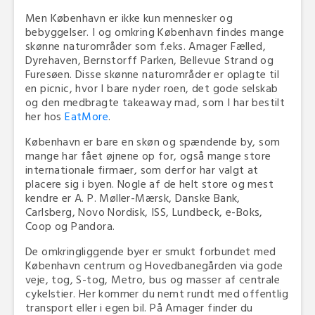
Men København er ikke kun mennesker og
bebyggelser. I og omkring København findes mange
skønne naturområder som f.eks. Amager Fælled,
Dyrehaven, Bernstorff Parken, Bellevue Strand og
Furesøen. Disse skønne naturområder er oplagte til
en picnic, hvor I bare nyder roen, det gode selskab
og den medbragte takeaway mad, som I har bestilt
her hos
EatMore
.
København er bare en skøn og spændende by, som
mange har fået øjnene op for, også mange store
internationale firmaer, som derfor har valgt at
placere sig i byen. Nogle af de helt store og mest
kendre er A. P. Møller-Mærsk, Danske Bank,
Carlsberg, Novo Nordisk, ISS, Lundbeck, e-Boks,
Coop og Pandora.
De omkringliggende byer er smukt forbundet med
København centrum og Hovedbanegården via gode
veje, tog, S-tog, Metro, bus og masser af centrale
cykelstier. Her kommer du nemt rundt med offentlig
transport eller i egen bil. På Amager finder du