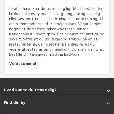
I København K er det enkelt og ligetil at bestille din
lækker takeaway mad til klargøring, hurtigst muligt
eller bestemt tid, til afhentning eller udbringning, til
din hjemmeadresse eller arbejdsplads. Vi har samlet
nogen af de bedste takeaway restauranter i
København K i oversigten. Det er pærelet, hurtigt og
sikkert. Såfremt du udvælger og trykker på en af
restauranterne, der vises her på siden, føres du
videre til restaurantens menukort. Du er nu klar til at
bestille din takeaway mad via EatMore.
Velbekomme!
Hvad kunne du tænke dig?
Takeaway
Find din by
Amerikansk
Grill
Sønderborg