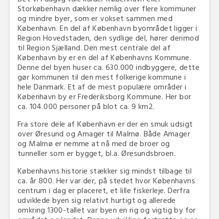
Storkøbenhavn dækker nemlig over flere kommuner
og mindre byer, som er vokset sammen med
København. En del af København byområdet ligger i
Region Hovedstaden, den sydlige del, hører derimod
til Region Sjælland. Den mest centrale del af
København by er en del af Københavns Kommune.
Denne del byen huser ca. 630.000 indbyggere, dette
gør kommunen til den mest folkerige kommune i
hele Danmark. Et af de mest populære områder i
København by er Frederiksborg Kommune. Her bor
ca. 104.000 personer på blot ca. 9 km2.
Fra store dele af København er der en smuk udsigt
over Øresund og Amager til Malmø. Både Amager
og Malmø er nemme at nå med de broer og
tunneller som er bygget, bl.a. Øresundsbroen.
Københavns historie stækker sig mindst tilbage til
ca. år 800. Her var der, på stedet hvor Københavns
centrum i dag er placeret, et lille fiskerleje. Derfra
udviklede byen sig relativt hurtigt og allerede
omkring 1300-tallet var byen en rig og vigtig by for