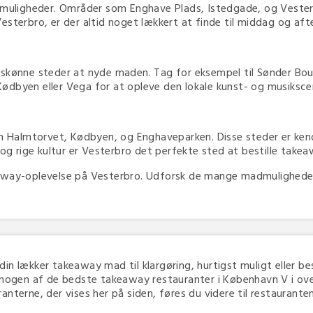
ligheder. Områder som Enghave Plads, Istedgade, og Vesterbr
esterbro, er der altid noget lækkert at finde til middag og aft
 skønne steder at nyde maden. Tag for eksempel til Sønder Bou
e Kødbyen eller Vega for at opleve den lokale kunst- og musiksc
Halmtorvet, Kødbyen, og Enghaveparken. Disse steder er kend
 og rige kultur er Vesterbro det perfekte sted at bestille take
away-oplevelse på Vesterbro. Udforsk de mange madmuligheder og
 din lækker takeaway mad til klargøring, hurtigst muligt eller bes
 nogen af de bedste takeaway restauranter i København V i overs
terne, der vises her på siden, føres du videre til restaurantens 