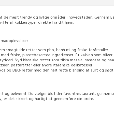
f de mest trendy og livlige områder i hovedstaden. Gennem E
vifte af køkkentyper direkte fra dit hjem.
e madoplevelser:
llem smagfulde retter som pho, banh mi og friske forårsruller.
t med friske, plantebaserede ingredienser. Et køkken som bliv
rydderi. Nyd klassiske retter som tikka masala, samosas og na
zzaer, pastaretter eller andre italienske delikatesser.
dogs og BBQ-retter med den helt rette blanding af surt og sødt
mt og bekvemt. Du vælger blot din favoritrestaurant, gennemse
, er det sikkert og hurtigt at gennemføre din ordre.