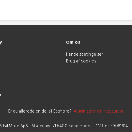
y
Om os
g
Handelsbetingelser
Brug af cookies
r
Er du allerede en del af Eatmore?
Administrer din restaurant
6 EatMore ApS - Møllegade 71 6400 Sønderborg - CVR-nr. 39081814 -