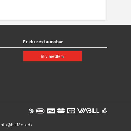
Er du restauratør
Bliv medlem
 info@EatMore.dk