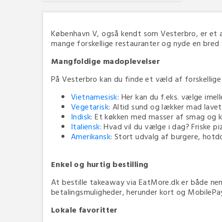
København V, også kendt som Vesterbro, er et a
mange forskellige restauranter og nyde en bred 
Mangfoldige madoplevelser
På Vesterbro kan du finde et væld af forskellig
Vietnamesisk
: Her kan du f.eks. vælge ime
Vegetarisk
: Altid sund og lækker mad lave
Indisk
: Et køkken med masser af smag og k
Italiensk
: Hvad vil du vælge i dag? Friske pi
Amerikansk
: Stort udvalg af burgere, hot
Enkel og hurtig bestilling
At bestille takeaway via EatMore.dk er både ne
betalingsmuligheder, herunder kort og MobilePay
Lokale favoritter