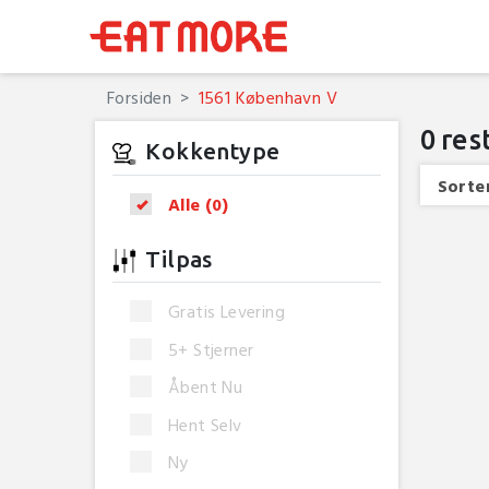
Forsiden
1561 København V
0
res
Kokkentype
Sorter
Alle
(0)
Tilpas
Gratis Levering
5+ Stjerner
Åbent Nu
Hent Selv
Ny