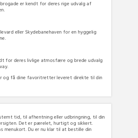
ogade er kendt for deres rige udvalg af
en.
levard eller Skydebanehaven for en hyggelig
ene.
t for deres livlige atmosfære og brede udvalg
away.
 få dine favoritretter leveret direkte til din
temt tid, til afhentning eller udbringning, til din
igten. Det er pærelet, hurtigt og sikkert.
menukort. Du er nu klar til at bestille din