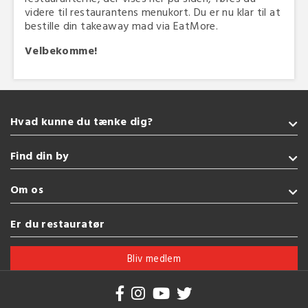
videre til restaurantens menukort. Du er nu klar til at
bestille din takeaway mad via EatMore.
Velbekomme!
Hvad kunne du tænke dig?
Takeaway
Find din by
Sushi
Amerikansk
Sønderborg
Om os
Italiensk
Kolding
Vegetarisk
Fredericia
Handelsbetingelser
Er du restauratør
Pizza
Esbjerg
Brug af cookies
Se flere køkkener
Vejle
Bliv medlem
Herning
Se flere byer