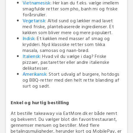
Vietnamesisk
: Her kan du f.eks. vælge imellem
smagfulde retter som pho, banh mi og friske
forårsruller.
Vegetarisk
: Altid sund og lækker mad lavet
med friske, plantebaserede ingredienser. Et
køkken som bliver mere og mere populært.
Indisk
: Et køkken med masser af smag og
krydderi. Nyd klassiske retter som tikka
masala, samosas og naan-brød.
Italiensk
: Hvad vil du vælge i dag? Friske
pizzaer, pastaretter eller andre italienske
delikatesser.
Amerikansk
: Stort udvalg af burgere, hotdogs
og BBQ-retter med den helt rette blanding af
surt og sødt.
Enkel og hurtig bestilling
At bestille takeaway via EatMore.dk er både nemt
og bekvemt. Du vælger blot din favoritrestaurant,
gennemser menuen og bestiller. Med flere
betalingsmuligheder, herunder kort og MobilePay, er