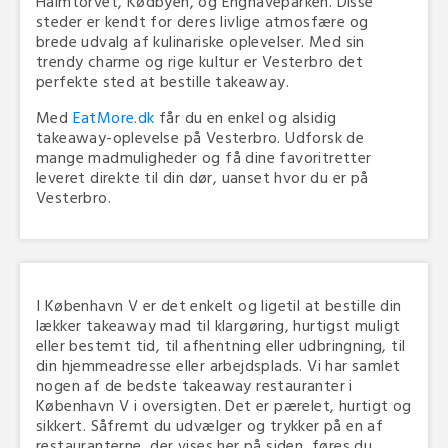
Halmtorvet, Kødbyen, og Enghaveparken. Disse
steder er kendt for deres livlige atmosfære og
brede udvalg af kulinariske oplevelser. Med sin
trendy charme og rige kultur er Vesterbro det
perfekte sted at bestille takeaway.
Med
EatMore.dk
får du en enkel og alsidig
takeaway-oplevelse på Vesterbro. Udforsk de
mange madmuligheder og få dine favoritretter
leveret direkte til din dør, uanset hvor du er på
Vesterbro.
I København V er det enkelt og ligetil at bestille din
lækker takeaway mad til klargøring, hurtigst muligt
eller bestemt tid, til afhentning eller udbringning, til
din hjemmeadresse eller arbejdsplads. Vi har samlet
nogen af de bedste takeaway restauranter i
København V i oversigten. Det er pærelet, hurtigt og
sikkert. Såfremt du udvælger og trykker på en af
restauranterne, der vises her på siden, føres du