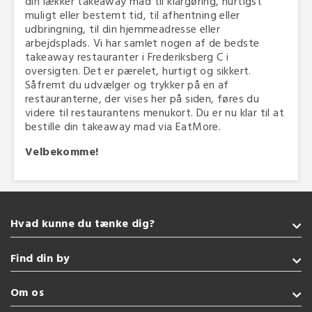
din lækker takeaway mad til klargøring, hurtigst
muligt eller bestemt tid, til afhentning eller
udbringning, til din hjemmeadresse eller
arbejdsplads. Vi har samlet nogen af de bedste
takeaway restauranter i Frederiksberg C i
oversigten. Det er pærelet, hurtigt og sikkert.
Såfremt du udvælger og trykker på en af
restauranterne, der vises her på siden, føres du
videre til restaurantens menukort. Du er nu klar til at
bestille din takeaway mad via EatMore.
Velbekomme!
Hvad kunne du tænke dig?
Takeaway
Find din by
Pizza
Glutenfri
Sønderborg
Om os
Sushi
Kolding