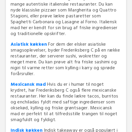
mange autentiske italienske restauranter. Du kan
nyde klassiske pizzaer som Margherita og Quattro
Stagioni, eller prøve lækre pastaretter som
Spaghetti Carbonara og Lasagne al Forno. Italiensk
mad her er kendt for sin brug af friske ingredienser
og traditionelle opskrifter.
Asiatisk køkken
For dem der elsker asiatiske
smagsoplevelser, byder Frederiksberg C på en række
restauranter, der serverer sushi, wokretter og
meget mere. Du kan prøve alt fra friske sashimi og
nigiri til varme retter som kylling i karry og sprøde
forårsruller.
Mexicansk mad
Hvis du er i humør til noget
krydret, har Frederiksberg C også flere mexicanske
restauranter. Her kan du finde lækre tacos, burritos
og enchiladas fyldt med saftige ingredienser som
oksekød, kylling og friske grøntsager. Mexicansk
mad er perfekt til at tilfredsstille trangen til noget
smagfuldt og fyldigt.
Indisk køkken
Indisk takeaway er også populært i