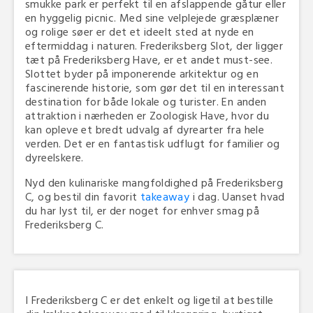
smukke park er perfekt til en afslappende gåtur eller
en hyggelig picnic. Med sine velplejede græsplæner
og rolige søer er det et ideelt sted at nyde en
eftermiddag i naturen. Frederiksberg Slot, der ligger
tæt på Frederiksberg Have, er et andet must-see.
Slottet byder på imponerende arkitektur og en
fascinerende historie, som gør det til en interessant
destination for både lokale og turister. En anden
attraktion i nærheden er Zoologisk Have, hvor du
kan opleve et bredt udvalg af dyrearter fra hele
verden. Det er en fantastisk udflugt for familier og
dyreelskere.
Nyd den kulinariske mangfoldighed på Frederiksberg
C, og bestil din favorit
takeaway
i dag. Uanset hvad
du har lyst til, er der noget for enhver smag på
Frederiksberg C.
I Frederiksberg C er det enkelt og ligetil at bestille