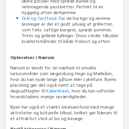
lækre pizzaer med sprøde bunde og
velsmagende pastaretter. Perfekt til en
hyggelig aften derhjemme.
Grill og fastfood
: For de hurtige og nemme
løsninger er der et godt udvalg af grillretter,
som f.eks. saftige burgere, sprøde pommes
frites og grillede kyllinger. Disse steder tilbyder
kvalitetsmåltider til både frokost og aften.
Oplevelser i Nærum
Nærum er kendt for sin nærhed til smukke
naturområder som Jægersborg Hegn og Mølleåen,
hvor du kan nyde lange gåture eller cykelture. Byens
placering gør det også nemt at tage på
dagsudflugter til
København
, hvor du kan udforske
hovedstadens mange seværdigheder.
Byen har også et stærkt lokalsamfund med mange
aktiviteter og kulturelle tilbud, hvilket gør Nærum til
et attraktivt sted at bo og besøge.
Bestil takeaway i Nærum