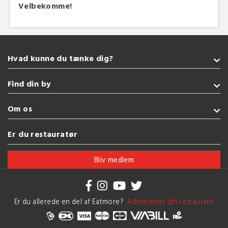
Velbekomme!
Hvad kunne du tænke dig?
Takeaway
Find din by
Glutenfri
Burger
Sønderborg
Om os
Tyrkisk
Kolding
Pizza
Fredericia
Handelsbetingelser
Er du restauratør
Vegetarisk
Esbjerg
Brug af cookies
Se flere køkkener
Vejle
Bliv medlem
Herning
Se flere byer
Er du allerede en del af Eatmore?
Administrer din restaurant