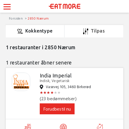
Forsiden
2850 Nærum
Kokkentype
Tilpas
1
restauranter i 2850 Nærum
1 restauranter åbner senere
India Imperial
Indisk, Vegetarisk
Vasevej 105, 3460 Birkerød
★
★
★
★
★
★
★
★
★
★
★
★
(23 bedømmelser)
Forudbestil nu