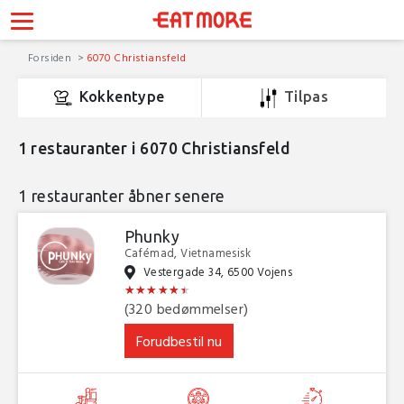
Forsiden
6070 Christiansfeld
Kokkentype
Tilpas
1
restauranter i 6070 Christiansfeld
1 restauranter åbner senere
Phunky
Cafémad, Vietnamesisk
Vestergade 34, 6500 Vojens
★
★
★
★
★
★
★
★
★
★
★
★
(320 bedømmelser)
Forudbestil nu