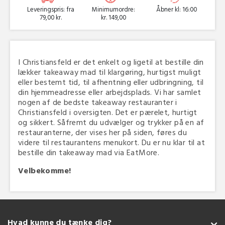
Leveringspris: fra
Minimumordre:
Åbner kl: 16:00
79,00 kr.
kr. 149,00
I Christiansfeld er det enkelt og ligetil at bestille din
lækker takeaway mad til klargøring, hurtigst muligt
eller bestemt tid, til afhentning eller udbringning, til
din hjemmeadresse eller arbejdsplads. Vi har samlet
nogen af de bedste takeaway restauranter i
Christiansfeld i oversigten. Det er pærelet, hurtigt
og sikkert. Såfremt du udvælger og trykker på en af
restauranterne, der vises her på siden, føres du
videre til restaurantens menukort. Du er nu klar til at
bestille din takeaway mad via EatMore.
Velbekomme!
Hvad kunne du tænke dig?