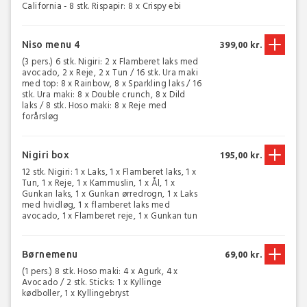
California - 8 stk. Rispapir: 8 x Crispy ebi
Niso menu 4
399,00 kr.
(3 pers.) 6 stk. Nigiri: 2 x Flamberet laks med
avocado, 2 x Reje, 2 x Tun / 16 stk. Ura maki
med top: 8 x Rainbow, 8 x Sparkling laks / 16
stk. Ura maki: 8 x Double crunch, 8 x Dild
laks / 8 stk. Hoso maki: 8 x Reje med
forårsløg
Nigiri box
195,00 kr.
12 stk. Nigiri: 1 x Laks, 1 x Flamberet laks, 1 x
Tun, 1 x Reje, 1 x Kammuslin, 1 x Ål, 1 x
Gunkan laks, 1 x Gunkan ørredrogn, 1 x Laks
med hvidløg, 1 x flamberet laks med
avocado, 1 x Flamberet reje, 1 x Gunkan tun
Børnemenu
69,00 kr.
(1 pers.) 8 stk. Hoso maki: 4 x Agurk, 4 x
Avocado / 2 stk. Sticks: 1 x Kyllinge
kødboller, 1 x Kyllingebryst