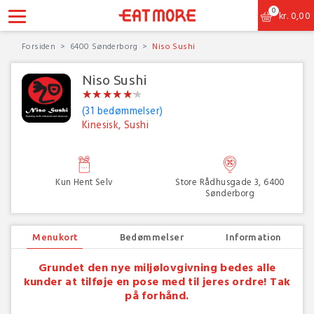
0
kr.
0,00
Forsiden
6400 Sønderborg
Niso Sushi
Niso Sushi
★
★
★
★
★
★
★
★
★
★
★
★
(31 bedømmelser)
Kinesisk, Sushi
Kun Hent Selv
Store Rådhusgade 3, 6400
Sønderborg
Menukort
Bedømmelser
Information
Grundet den nye miljølovgivning bedes alle
kunder at tilføje en pose med til jeres ordre! Tak
på forhånd.