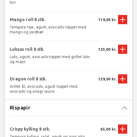
tun
Mango roll 8 stk.
119,00 kr.
Tempura reje, agurk, avocado toppet med
mango og jordbær
Luksus roll 8 stk.
125,00 kr.
Laks, agurk, avocado toppet med grillet laks
og mayo
Dragon roll 8 stk.
129,00 kr.
Grillet ål, avocado, agurk toppet med
avocado og unagi sauce
Rispapir
Crispy kylling 8 stk.
65,00 kr.
Tempura kylling, salat, agurk og avocado