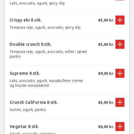
Laks, avocado, agurk, spicy dip
Crispy ebi 8 stk.
85,00 kr.
Tempura reje, agurk, avocado, spicy dip
Double crunch 8 stk.
85,00 kr.
Tempura reje, agurk, avocado, rullet i sprød
panko
Supreme 8 stk.
89,00 kr.
Laks, avocado, agurk, wasabi/lime creme
og knuste wasabiærter
Crunch California 8 stk.
85,00 kr.
Surimi, agurk, panko
Vegetar 8 stk.
80,00 kr.
Agurk, avocado, asparges