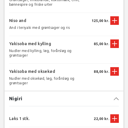
bønnespire og friske urter
Niso and
125,00 kr.
And i teriyaki med grøntsager og ris
Yakisoba med kylling
85,00 kr.
Nudler med kylling, løg, forårsløg og
grøntsager
Yakisoba med oksekød
88,00 kr.
Nudler med oksekød, løg, forårsløg og
grøntsager
Nigiri
Laks 1 stk.
22,00 kr.