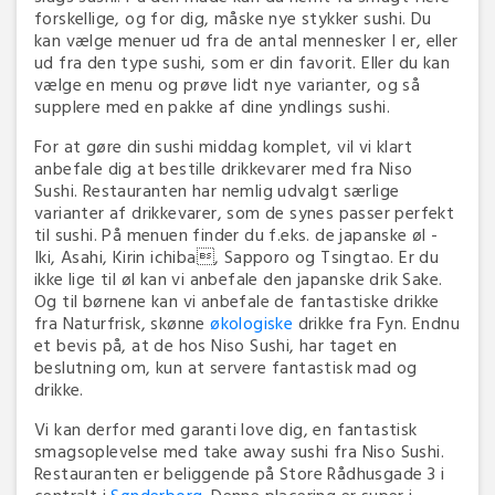
forskellige, og for dig, måske nye stykker sushi. Du
kan vælge menuer ud fra de antal mennesker I er, eller
ud fra den type sushi, som er din favorit. Eller du kan
vælge en menu og prøve lidt nye varianter, og så
supplere med en pakke af dine yndlings sushi.
For at gøre din sushi middag komplet, vil vi klart
anbefale dig at bestille drikkevarer med fra Niso
Sushi. Restauranten har nemlig udvalgt særlige
varianter af drikkevarer, som de synes passer perfekt
til sushi. På menuen finder du f.eks. de japanske øl -
Iki, Asahi, Kirin ichiba, Sapporo og Tsingtao. Er du
ikke lige til øl kan vi anbefale den japanske drik Sake.
Og til børnene kan vi anbefale de fantastiske drikke
fra Naturfrisk, skønne
økologiske
drikke fra Fyn. Endnu
et bevis på, at de hos Niso Sushi, har taget en
beslutning om, kun at servere fantastisk mad og
drikke.
Vi kan derfor med garanti love dig, en fantastisk
smagsoplevelse med take away sushi fra Niso Sushi.
Restauranten er beliggende på Store Rådhusgade 3 i
centralt i
Sønderborg
. Denne placering er super i