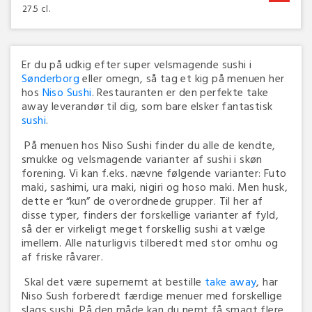
27.5 cl.
Er du på udkig efter super velsmagende sushi i
Sønderborg
eller omegn, så tag et kig på menuen her
hos
Niso Sushi
. Restauranten er den perfekte take
away leverandør til dig, som bare elsker fantastisk
sushi
.
På menuen hos Niso Sushi finder du alle de kendte,
smukke og velsmagende varianter af sushi i skøn
forening. Vi kan f.eks. nævne følgende varianter: Futo
maki, sashimi, ura maki, nigiri og hoso maki. Men husk,
dette er “kun” de overordnede grupper. Til her af
disse typer, finders der forskellige varianter af fyld,
så der er virkeligt meget forskellig sushi at vælge
imellem. Alle naturligvis tilberedt med stor omhu og
af friske råvarer.
Skal det være supernemt at bestille
take away
, har
Niso Sush forberedt færdige menuer med forskellige
slags sushi. På den måde kan du nemt få smagt flere