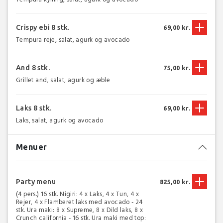
Crispy ebi 8 stk.
69,00 kr.
Tempura reje, salat, agurk og avocado
And 8 stk.
75,00 kr.
Grillet and, salat, agurk og æble
Laks 8 stk.
69,00 kr.
Laks, salat, agurk og avocado
Menuer
Party menu
825,00 kr.
(4 pers.) 16 stk. Nigiri: 4 x Laks, 4 x Tun, 4 x
Rejer, 4 x Flamberet laks med avocado - 24
stk. Ura maki: 8 x Supreme, 8 x Dild laks, 8 x
Crunch california - 16 stk. Ura maki med top: