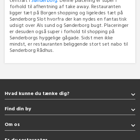
forhold til afhentning af take away. Restauranten
ligger tæt på Borgen shopping og ligeledes tæt på
Sønderborg Slot hvorfra der kan nydes en fantastisk
udsigt over Als sund og Sønderborg bugt. Placeringer
er desuden også super i forhold til shopping på
Sønderborgs hyggelige gågade. Sidst men ikke
mindst, er restauranten beliggende stort set nabo til
Sønderborg Rådhus.
Hvad kunne du tænke dig?
Takeaway
Find din by
Burger
Sushi
Sønderborg
Om os
Indisk
Kolding
Amerikansk
Fredericia
Handelsbetingelser
Er du restauratør