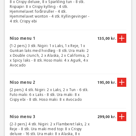
8 x Crispy deluxe, 8 x Sparkling tun - 8 stk.
Rispapir: 8 x Crispy kylling - 4 stk.
Hjemmelavet forårsruller - 4 stk.
Hjemmelavet wonton - 4 stk. Kyllingevinger -
4 stk. Crispy ebi
Niso menu 1
135,00 kr.
(1-2 pers.) 3 stk. Nigiri: 1 x Laks, 1 x Reje, 1 x
Gunkan laks med hvidløg - 8 stk. Ura maki: 2
x Double crunch, 2 x Alaska, 2 x California, 2
x Spicy laks - 8 stk. Hoso maki: 4 x Agurk, 4 x
Avocado
Niso menu 2
195,00 kr.
(2 pers.) 4 stk. Nigiri: 2 x Laks, 2 x Tun - 6 stk.
Futo maki: 6 x Laks - 8 stk. Ura maki: 8 x
Cispy ebi - 8 stk. Hoso maki: 8 x Avocado
Niso menu 3
299,00 kr.
(2-3 pers.) 4 stk. Nigiri: 2 x Flamberet laks, 2 x
Reje - 8 stk. Ura maki med top: 8 x Crispy
deluxe - 16 stk. Ura maki: 8 x Alaska, 8 x