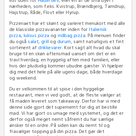
nærheden, som f.eks. Kvistrup, Brændbjerg, Tamdrup,
Hajstrup, Råde, Flovt eller Hyrup.
Pizzeriaet har et skønt og varieret menukort med alle
de klassiske pizzavarianter inden for
Italiensk
pizza
,
luksus pizza
og
indbag pizza
. På menuen finder
du også
salat
,
grill
og
durum
, samt naturligvis et fint
sortiment af
drikkevarer
. Kort sagt alt hvad du skal
bruge til en skøn aftensmad uanset om det er en
travl hverdag, en hyggelig aften med familien, eller
hvis der pludselig kommer ubudne gæster. Vi hjælper
dig med det hele på alle ugens dage, både hverdage
og weekend.
Du er velkommen til at spise i den hyggelige
restaurant, men vi ved godt, at de fleste vælger at
få maden leveret som takeaway. Derfor har vi med
denne side gjort det supernemt for dig at bestille
mad. Vi har gjort os umage med systemet, og det er
derfor også meget nemt såfremt du har særlige
ønsker til en ordre. På siden kan du nemt til og
fravælger topping på din pizza. Det gør det