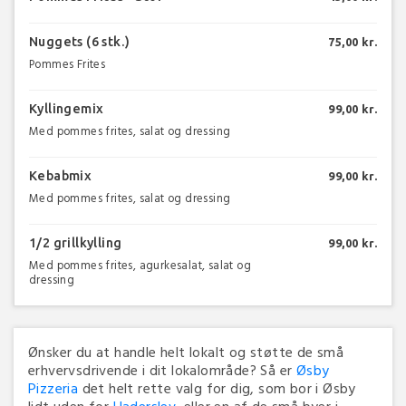
Nuggets (6 stk.)
75,00 kr.
Pommes Frites
Kyllingemix
99,00 kr.
Med pommes frites, salat og dressing
Kebabmix
99,00 kr.
Med pommes frites, salat og dressing
1/2 grillkylling
99,00 kr.
Med pommes frites, agurkesalat, salat og
dressing
Ønsker du at handle helt lokalt og støtte de små
erhvervsdrivende i dit lokalområde? Så er
Øsby
Pizzeria
det helt rette valg for dig, som bor i Øsby
lidt uden for
Haderslev
, eller en af de små byer i