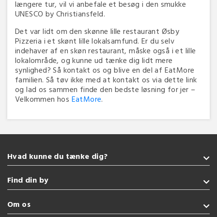
længere tur, vil vi anbefale et besøg i den smukke
UNESCO by Christiansfeld.
Det var lidt om den skønne lille restaurant Øsby
Pizzeria i et skønt lille lokalsamfund. Er du selv
indehaver af en skøn restaurant, måske også i et lille
lokalområde, og kunne ud tænke dig lidt mere
synlighed? Så kontakt os og blive en del af EatMore
familien. Så tøv ikke med at kontakt os via dette link
og lad os sammen finde den bedste løsning for jer –
Velkommen hos
EatMore
.
Hvad kunne du tænke dig?
Takeaway
Find din by
Glutenfri
Sushi
Sønderborg
Om os
Amerikansk
Kolding