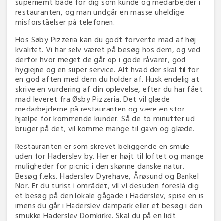
supernemt både for dig som kunde og medarbejder i
restauranten, og man undgår en masse uheldige
misforståelser på telefonen.
Hos Søby Pizzeria kan du godt forvente mad af høj
kvalitet. Vi har selv været på besøg hos dem, og ved
derfor hvor meget de går op i gode råvarer, god
hygiejne og en super service. Alt hvad der skal til for
en god aften med dem du holder af. Husk endelig at
skrive en vurdering af din oplevelse, efter du har fået
mad leveret fra Øsby Pizzeria. Det vil glæde
medarbejderne på restauranten og være en stor
hjælpe for kommende kunder. Så de to minutter ud
bruger på det, vil komme mange til gavn og glæde.
Restauranten er som skrevet beliggende en smule
uden for Haderslev by. Her er højt til loftet og mange
muligheder for picnic i den skønne danske natur.
Besøg f.eks. Haderslev Dyrehave, Årøsund og Bankel
Nor. Er du turist i området, vil vi desuden foreslå dig
et besøg på den lokale gågade i Haderslev, spise en is
imens du går i Haderslev dampark eller et besøg i den
smukke Haderslev Domkirke. Skal du på en lidt