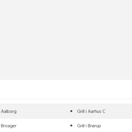
 i Aalborg
Grill i Aarhus C
 i Broager
Grill i Brørup