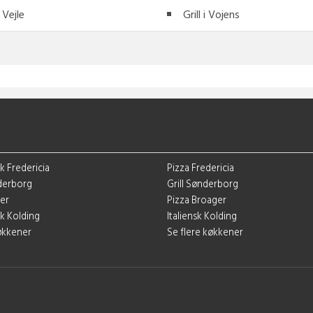
i Vejle
Grill i Vojens
k Fredericia
Pizza Fredericia
derborg
Grill Sønderborg
ger
Pizza Broager
k Kolding
Italiensk Kolding
køkkener
Se flere køkkener