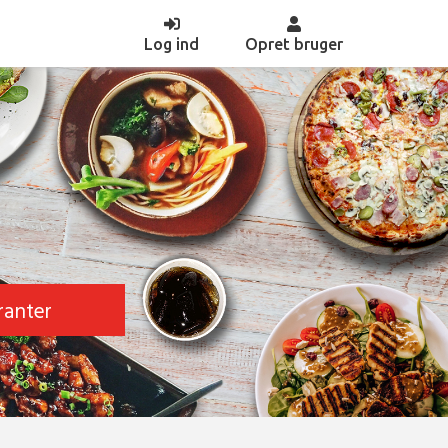
(current)
Log ind
Opret bruger
ranter