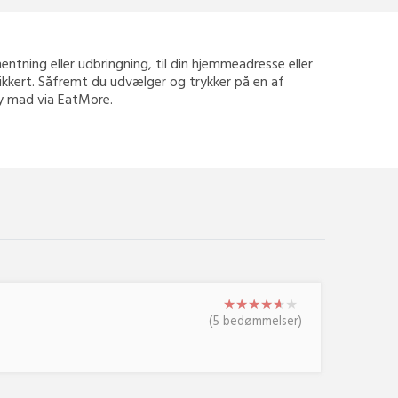
afhentning eller udbringning, til din hjemmeadresse eller
 sikkert. Såfremt du udvælger og trykker på en af
way mad via EatMore.
★
★
★
★
★
★
★
★
★
★
★
★
(5 bedømmelser)