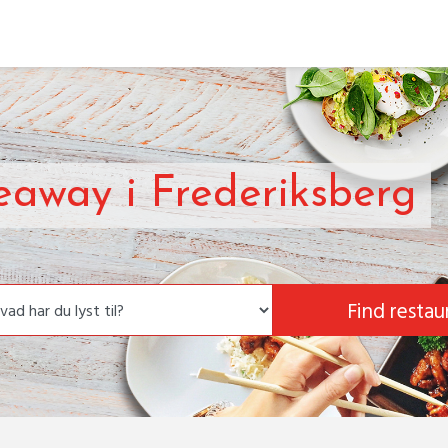
keaway i Frederiksberg
Find restau