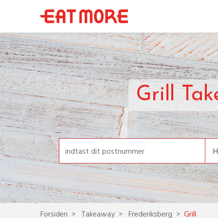
Grill Ta
Forsiden
Takeaway
Frederiksberg
Grill