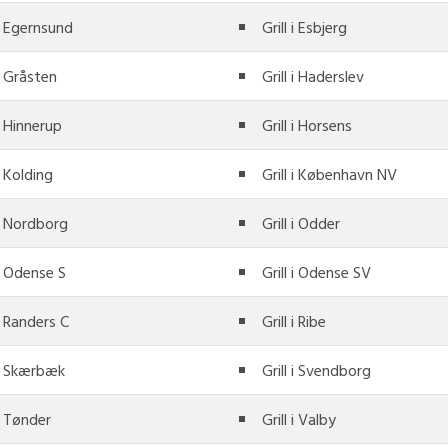
 i Egernsund
Grill i Esbjerg
 i Gråsten
Grill i Haderslev
 i Hinnerup
Grill i Horsens
 i Kolding
Grill i København NV
 i Nordborg
Grill i Odder
 i Odense S
Grill i Odense SV
 i Randers C
Grill i Ribe
 i Skærbæk
Grill i Svendborg
 i Tønder
Grill i Valby