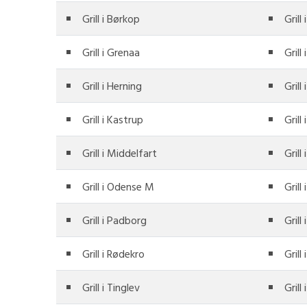
Grill i Børkop
Grill
Grill i Grenaa
Grill
Grill i Herning
Grill
Grill i Kastrup
Grill
Grill i Middelfart
Grill
Grill i Odense M
Grill
Grill i Padborg
Grill
Grill i Rødekro
Grill
Grill i Tinglev
Grill