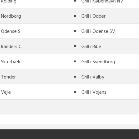
 i Kolding
Grill i København NV
 i Nordborg
Grill i Odder
 i Odense S
Grill i Odense SV
 i Randers C
Grill i Ribe
 i Skærbæk
Grill i Svendborg
 i Tønder
Grill i Valby
i Vejle
Grill i Vojens