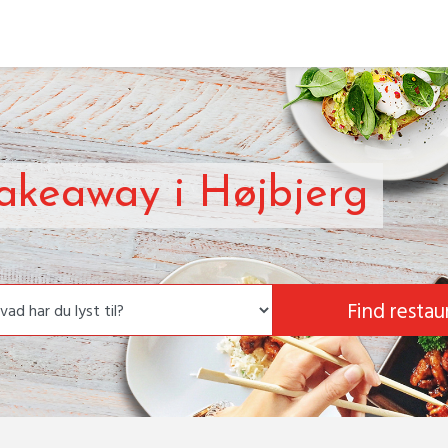
Takeaway i Højbjerg
Find restau