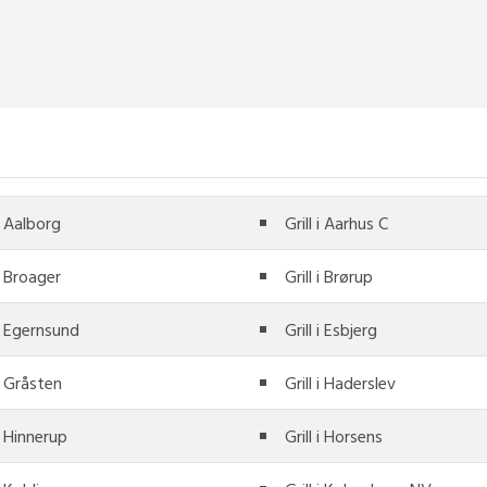
 i Aalborg
Grill i Aarhus C
 i Broager
Grill i Brørup
 i Egernsund
Grill i Esbjerg
 i Gråsten
Grill i Haderslev
 i Hinnerup
Grill i Horsens