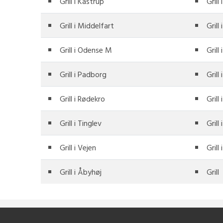
Grill i Kastrup
Grill
Grill i Middelfart
Grill
Grill i Odense M
Grill
Grill i Padborg
Grill
Grill i Rødekro
Grill
Grill i Tinglev
Grill
Grill i Vejen
Grill 
Grill i Åbyhøj
Grill