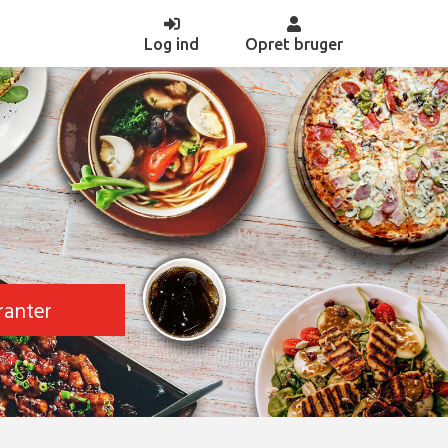
(current)
Log ind
Opret bruger
ranter