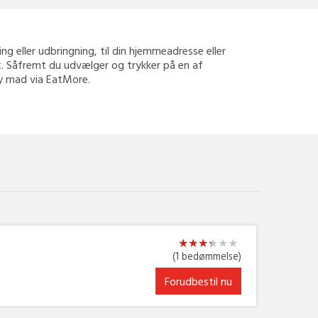
ning eller udbringning, til din hjemmeadresse eller
ert. Såfremt du udvælger og trykker på en af
way mad via EatMore.
★
★
★
★
★
★
★
★
★
★
★
★
(1 bedømmelse)
Forudbestil nu