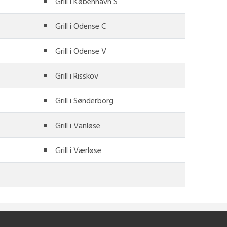
Grill i København S
Grill i Odense C
Grill i Odense V
Grill i Risskov
Grill i Sønderborg
Grill i Vanløse
Grill i Værløse