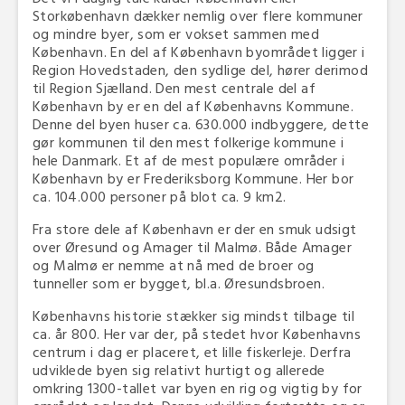
Storkøbenhavn dækker nemlig over flere kommuner
og mindre byer, som er vokset sammen med
København. En del af København byområdet ligger i
Region Hovedstaden, den sydlige del, hører derimod
til Region Sjælland. Den mest centrale del af
København by er en del af Københavns Kommune.
Denne del byen huser ca. 630.000 indbyggere, dette
gør kommunen til den mest folkerige kommune i
hele Danmark. Et af de mest populære områder i
København by er Frederiksborg Kommune. Her bor
ca. 104.000 personer på blot ca. 9 km2.
Fra store dele af København er der en smuk udsigt
over Øresund og Amager til Malmø. Både Amager
og Malmø er nemme at nå med de broer og
tunneller som er bygget, bl.a. Øresundsbroen.
Københavns historie stækker sig mindst tilbage til
ca. år 800. Her var der, på stedet hvor Københavns
centrum i dag er placeret, et lille fiskerleje. Derfra
udviklede byen sig relativt hurtigt og allerede
omkring 1300-tallet var byen en rig og vigtig by for