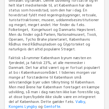
området og landet. Denne udvikling fortsatte og er
helt klart medvirkende til, at København har den
status som hovedstad, som den har i dag. En
hovedstad fyldt med regeringsbygninger, retssale,
turistattraktioner, museer, uddannelsesinstitutioner
og meget, meget andet. Her finder du f.eks.
Folketinget, Kongehuset og Danmarks Højesteret.
Men du finder også Parken, Nationalmuseet, Tivoli,
Operaen, Tycho Brahe planetariet, Københavns
Rådhus med Rådhuspladsen og Glyptoteket og
naturligvis det altid populære Strøget.
Faktisk så rummer København byrum næsten en
fjerdedel, ja faktisk 23%, at alle mennesker i
Danmark. Det har altid været og er fortsat populært
at bo i Københavnsområdet. I tidernes morgen var
mange af forstæderne til København små
selvstændige byer uden tilknytning til København.
Men med årene har København foretaget en kæmpe
udvikling, så man i dag næsten ikke kan forestille sig,
at disse byer/bydele ikke skulle være en integreret
del af København. Dette gælder f.eks.
Valby
,
Kongens Lyngby
og
Gentofte
.