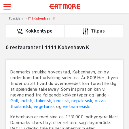
Forsiden
1111 København K
Kokkentype
Tilpas
0
restauranter i 1111 København K
Danmarks smukke hovedstad, København, en by
under konstant udvikling siden ca. År 800! Her i byen
finder du alt hvad du overhovedet kan forestille dig
at spændene takeaway! Som inspiration kan vi
nævne mad fra følgende køkkentyper og lande -
Grill
,
indisk
,
italiensk
,
kinesisk
,
nepalesisk
,
pizza
,
thailandsk
,
vegetarisk
og
vietnamesisk
.
København er med sine ca. 1.331.000 indbyggere klart
Danmarks størst by, eller rettere sagt byområde.
Det vi i daglig tale kalder København eller