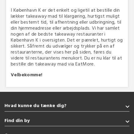
I København K er det enkelt og ligetil at bestille din
lækker takeaway mad til klargøring, hurtigst muligt
eller bestemt tid, til afhentning eller udbringning, til
din hjemmeadresse eller arbejdsplads. Vi har samlet
nogen af de bedste takeaway restauranter i
København K i oversigten. Det er pærelet, hurtigt og
sikkert. Såfremt du udvælger og trykker på en af
restauranterne, der vises her på siden, føres du
videre til restaurantens menukort. Du er nu klar til at
bestille din takeaway mad via EatMore.
Velbekomme!
Hvad kunne du tænke dig?
Takeaway
Find din by
Burger
Pizza
Sønderborg