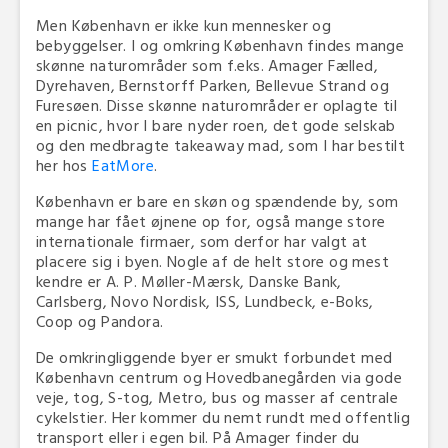
Men København er ikke kun mennesker og
bebyggelser. I og omkring København findes mange
skønne naturområder som f.eks. Amager Fælled,
Dyrehaven, Bernstorff Parken, Bellevue Strand og
Furesøen. Disse skønne naturområder er oplagte til
en picnic, hvor I bare nyder roen, det gode selskab
og den medbragte takeaway mad, som I har bestilt
her hos
EatMore
.
København er bare en skøn og spændende by, som
mange har fået øjnene op for, også mange store
internationale firmaer, som derfor har valgt at
placere sig i byen. Nogle af de helt store og mest
kendre er A. P. Møller-Mærsk, Danske Bank,
Carlsberg, Novo Nordisk, ISS, Lundbeck, e-Boks,
Coop og Pandora.
De omkringliggende byer er smukt forbundet med
København centrum og Hovedbanegården via gode
veje, tog, S-tog, Metro, bus og masser af centrale
cykelstier. Her kommer du nemt rundt med offentlig
transport eller i egen bil. På Amager finder du