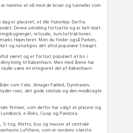
 er nemme at nå med de broer og tunneller som
g er placeret, et lille fiskerleje. Derfra
andet. Denne udvikling fortsatte og er helt klart
ngsbygninger, retssale, turistattraktioner,
marks Højesteret. Men du finder også Parken,
et og naturligvis det altid populære Strøget.
ltid været og er fortsat populært at bo i
ilknytning til København. Men med årene har
 skulle være en integreret del af København.
der som f.eks. Amager Fælled, Dyrehaven,
re nyder roen, det gode selskab og den medbragte
e firmaer, som derfor har valgt at placere sig
SS, Lundbeck, e-Boks, Coop og Pandora.
 S-tog, Metro, bus og masser af centrale
øbenhavns Lufthavn, som er nordens største.