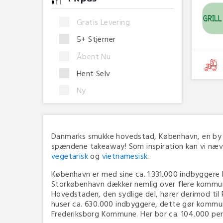
Gratis Levering
5+ Stjerner
Åbent Nu
Hent Selv
Ny
Danmarks smukke hovedstad, København, en by und
spændene takeaway! Som inspiration kan vi næv
vegetarisk
og
vietnamesisk
.
København er med sine ca. 1.331.000 indbyggere k
Storkøbenhavn dækker nemlig over flere kommun
Hovedstaden, den sydlige del, hører derimod ti
huser ca. 630.000 indbyggere, dette gør kommu
Frederiksborg Kommune. Her bor ca. 104.000 per