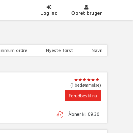
(current)
Log ind
Opret bruger
inimum ordre
Nyeste først
Navn
★
★
★
★
★
★
★
★
★
★
★
★
(1 bedømmelse)
Forudbestil nu
Åbner kl: 09:30